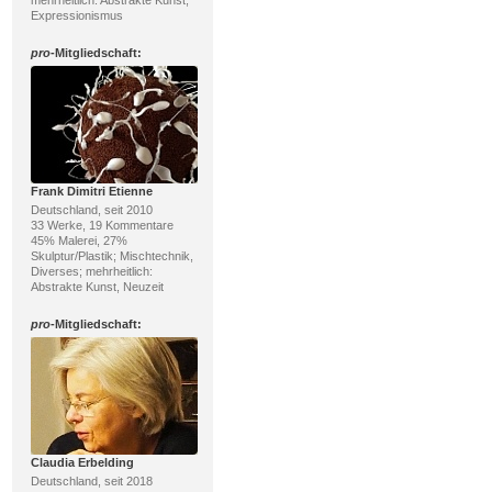
mehrheitlich: Abstrakte Kunst,
Expressionismus
pro
-Mitgliedschaft:
Frank Dimitri Etienne
Deutschland, seit 2010
33 Werke, 19 Kommentare
45% Malerei, 27%
Skulptur/Plastik; Mischtechnik,
Diverses; mehrheitlich:
Abstrakte Kunst, Neuzeit
pro
-Mitgliedschaft:
Claudia Erbelding
Deutschland, seit 2018