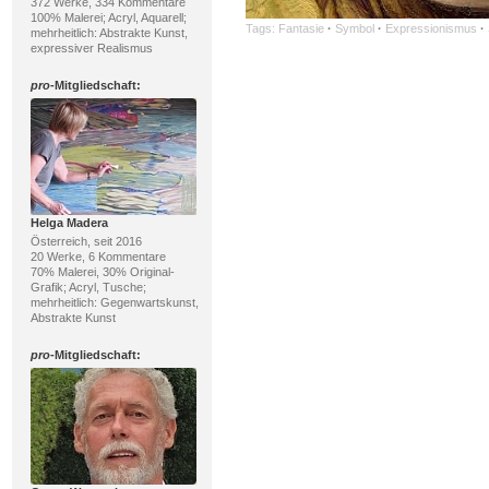
372 Werke, 334 Kommentare
100% Malerei; Acryl, Aquarell;
Tags:
Fantasie
·
Symbol
·
Expressionismus
·
mehrheitlich: Abstrakte Kunst,
expressiver Realismus
pro
-Mitgliedschaft:
Helga Madera
Österreich, seit 2016
20 Werke, 6 Kommentare
70% Malerei, 30% Original-
Grafik; Acryl, Tusche;
mehrheitlich: Gegenwartskunst,
Abstrakte Kunst
pro
-Mitgliedschaft: