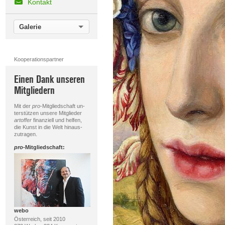
Kontakt
Galerie
Kooperationspartner
Einen Dank unseren
Mitgliedern
Mit der
pro
-Mitgliedschaft un-
terstützen unsere Mitglieder
artoffer
finanziell und helfen,
die Kunst in die Welt hinaus-
zutragen.
pro
-Mitgliedschaft:
webo
Österreich, seit 2010