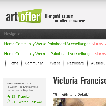
Hier geht es zum
artoffer showcase
Navigation
showc
Home
Community
Werke
Paintboard
Ausstellungen
show
Home
Community
Werke »
Paintboard
Ausstellungen
Home
Community
Werke
Paintboard
Ausstell
Showcase
Victoria Franci
Der letzte Monat im Fokus
Alle Fokus-Werke
Artist Member
seit 2011
11 Werke
·
16 Kommentare
Tschechische Republik
Standard-Ansicht
"Girl with tulip.Detail."
Fokus-Werke
13
·
Populär
Neue Werke – Auswahl
11
·
Werde Follower
Alle neuen Werke