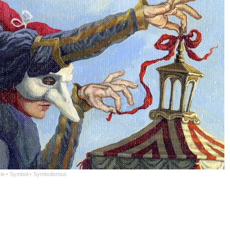
ie
·
Symbol
·
Symbolismus