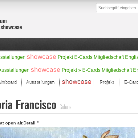
zum
r showcase
showcase
sstellungen
Projekt
E-Cards
Mitgliedschaft
Engli
showcase
Ausstellungen
Projekt »
E-Cards
Mitgliedschaft
En
showcase
intboard
Ausstellungen
Projekt
E-Car
Kunst Raum
Kategorien
oria Francisco
onat im Fokus
Ein Künstlerförde
Malerei
Galerie
Werke
Skulptur/Plastik
Zeichnung
sicht
Digital Art
at open air.Detail."
e
Grafik
– Auswahl
Fotografie
erke