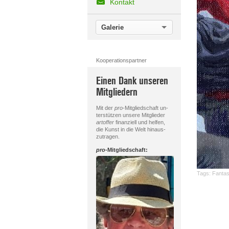
Kontakt
Galerie
Kooperationspartner
Einen Dank unseren
Mitgliedern
Mit der
pro
-Mitgliedschaft un-
terstützen unsere Mitglieder
artoffer
finanziell und helfen,
die Kunst in die Welt hinaus-
zutragen.
pro
-Mitgliedschaft:
Tags:
Fantas