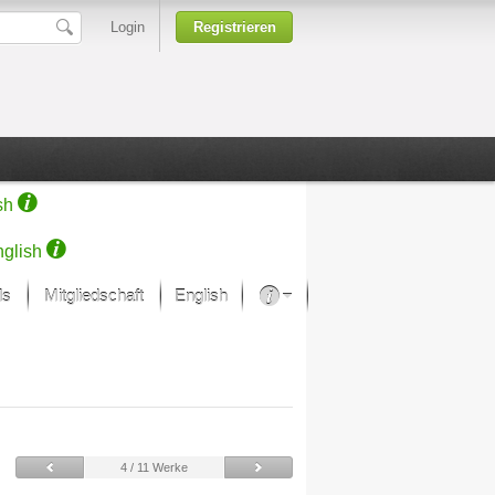
Login
Registrieren
sh
glish
ds
Mitgliedschaft
English
Über unsere Leidenschaft
rprojekt von Samsung
Kunsthäuser
4 / 11 Werke