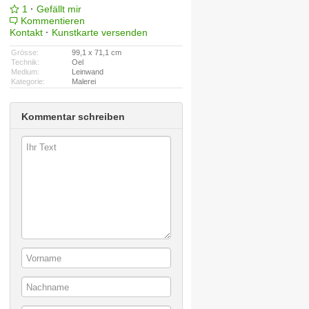
1
·
Gefällt mir
Kommentieren
Kontakt
·
Kunstkarte versenden
Grösse:
99,1 x 71,1 cm
Technik:
Oel
Medium:
Leinwand
Kategorie:
Malerei
Kommentar schreiben