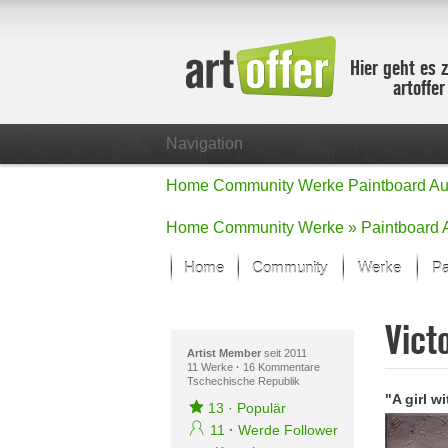
Hier geht es 
artoffe
Navigation
Home
Community
Werke
Paintboard
Au
Home
Community
Werke »
Paintboard
Home
Community
Werke
Pa
Showcase
Vict
Der letzte M
Alle Fokus-
Artist Member
seit 2011
11 Werke
·
16 Kommentare
Tschechische Republik
Standard-An
"A girl wi
Fokus-Werk
13
·
Populär
Neue Werke 
11
·
Werde Follower
Alle neuen W