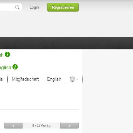
Login
Registrieren
sh
glish
ds
Mitgliedschaft
English
Über unsere Leidenschaft
rprojekt von Samsung
Kunsthäuser
5 / 11 Werke