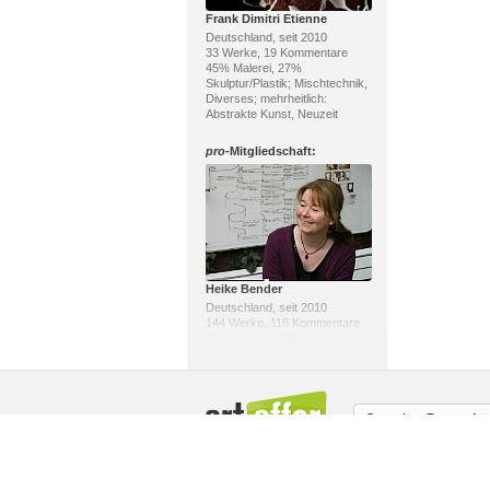
Frank Dimitri Etienne
Deutschland, seit 2010
33 Werke, 19 Kommentare
45% Malerei, 27%
Skulptur/Plastik; Mischtechnik,
Diverses; mehrheitlich:
Abstrakte Kunst, Neuzeit
pro
-Mitgliedschaft:
Heike Bender
Deutschland, seit 2010
144 Werke, 118 Kommentare
79% Malerei, 20%
Skulptur/Plastik; Mischtechnik,
Relief; mehrheitlich: Moderne,
Gegenwartskunst
Sprache:
Deutsch
pro
-Mitgliedschaft:
Über uns / Impressum
Copyright
Mit