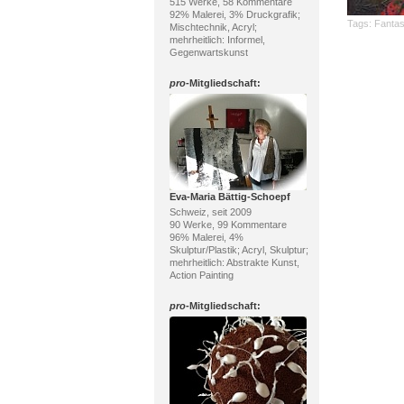
515 Werke, 58 Kommentare
92% Malerei, 3% Druckgrafik;
Tags:
Fantas
Mischtechnik, Acryl;
mehrheitlich: Informel,
Gegenwartskunst
pro
-Mitgliedschaft:
Eva-Maria Bättig-Schoepf
Schweiz, seit 2009
90 Werke, 99 Kommentare
96% Malerei, 4%
Skulptur/Plastik; Acryl, Skulptur;
mehrheitlich: Abstrakte Kunst,
Action Painting
pro
-Mitgliedschaft: