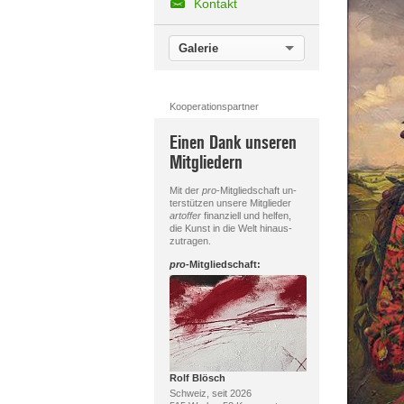
Kontakt
Galerie
Kooperationspartner
Einen Dank unseren
Mitgliedern
Mit der
pro
-Mitgliedschaft un-
terstützen unsere Mitglieder
artoffer
finanziell und helfen,
die Kunst in die Welt hinaus-
zutragen.
pro
-Mitgliedschaft:
Rolf Blösch
Schweiz, seit 2026