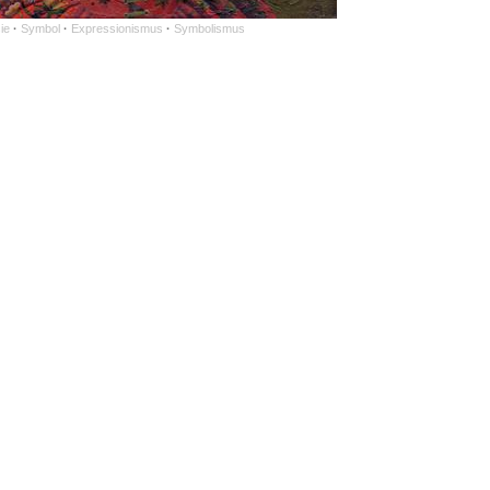
ie
·
Symbol
·
Expressionismus
·
Symbolismus