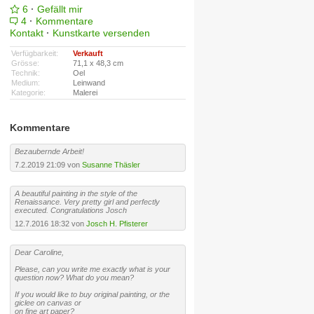
6
·
Gefällt mir
4
·
Kommentare
Kontakt
·
Kunstkarte versenden
Verfügbarkeit:
Verkauft
Grösse:
71,1 x 48,3 cm
Technik:
Oel
Medium:
Leinwand
Kategorie:
Malerei
Kommentare
Bezaubernde Arbeit!
7.2.2019 21:09 von
Susanne Thäsler
A beautiful painting in the style of the
Renaissance. Very pretty girl and perfectly
executed. Congratulations Josch
12.7.2016 18:32 von
Josch H. Pfisterer
Dear Caroline,
Please, can you write me exactly what is your
question now? What do you mean?
If you would like to buy original painting, or the
giclee on canvas or
on fine art paper?