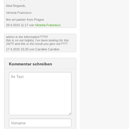
Kind Regards,
Victoria Francisco
fine art painter from Prague
29.4.2015 11:17 von
Victoria Francisco
where is the information???!!!!
this is so not helpful, I've been looking for this
24/7!! and this is the result you give me????
17.4.2015 15:25 von Caroline Caroline
Kommentar schreiben