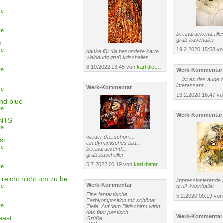
re
re
beeindruckend.alles
gruß kdschaller
n
19.2.2020 15:58 v
re
danke für die besondere karte.
vieldeutig.gruß.kdschaller
8.10.2022 13:45 von
karl dieter schaller
re
Werk-Kommentar
... ist es das auge d
r
interessant
Werk-Kommentar
re
13.2.2020 16:47 v
nd blue
re
Werk-Kommentar
NTS
re
wieder da...schön....
st
ein dynamisches bild..
re
beeindruckend...
gruß.kdschaller
5.7.2022 00:19 von
karl dieter schaller
re
"berühren reicht nicht um zu begreifen"
impressionierende a
Werk-Kommentar
re
gruß kdschaller
Eine fantastische
5.2.2020 00:19 vo
Farbkomposition mit schöner
re
Tiefe. Auf dem Bildschirm wirkt
das fast plastisch.
Werk-Kommentar
east
Grüße