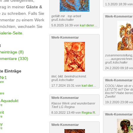
n Sie Gelegenheit,
1.3.2020 18:39 vo
trag in meiner
Gäste &
e zu schreiben. Falls Sie
gefällt mir . top arbeit
Werk-Kommentar
mmentar zu einem Werk
gruß.kdschaller
5.8.2025 16:39 von
karl dieter schaller
möchten, wechseln Sie
alerie-Seite
.
Werk-Kommentar
t
einträge (8)
zusammenstellung, 
mentare (330)
…...ausgezeichnet.
gruß.kdschaller
24.2.2020 09:18 v
te Einträge
titel, bild. beeindruckend.
 Nr1
gruß.kdschaller
Werk-Kommentar
are
17.7.2024 15:31 von
karl dieter schaller
COOL! Aber ob er d
LETZTE ist? Der d
löscht? Habe berec
are
Zweifel
Werk-Kommentar
 Aquadukt
Klasse Werk und wunderbarer
re
Titel! LG Regina
it
8.10.2022 13:49 von
Regina R.
Werk-Kommentar
re
ay
Werk-Kommentar
re