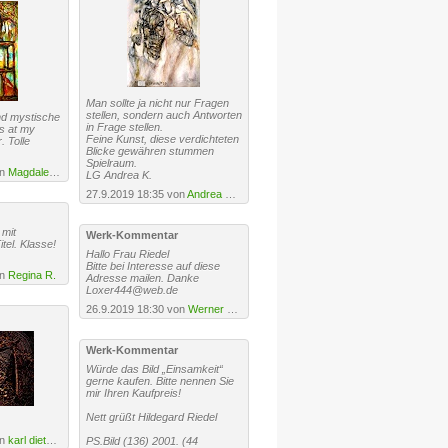
Man sollte ja nicht nur Fragen
stellen, sondern auch Antworten
d mystische
in Frage stellen.
s at my
Feine Kunst, diese verdichteten
. Tolle
Blicke gewähren stummen
Spielraum.
on
Magdalena Oppelt
LG Andrea K.
27.9.2019 18:35 von
Andrea Kasper
mit
Werk-Kommentar
el. Klasse!
Hallo Frau Riedel
Bitte bei Interesse auf diese
on
Regina R.
Adresse mailen. Danke
Loxer444@web.de
26.9.2019 18:30 von
Werner Winkler
Werk-Kommentar
Würde das Bild „Einsamkeit“
gerne kaufen. Bitte nennen Sie
mir Ihren Kaufpreis!
Nett grüßt Hildegard Riedel
on
karl dieter schaller
PS.Bild (136) 2001. (44