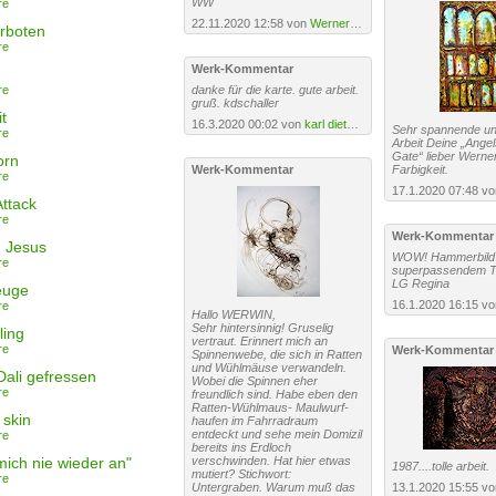
WW
re
22.11.2020 12:58 von
Werner W. Steber
erboten
re
Werk-Kommentar
re
danke für die karte. gute arbeit.
gruß. kdschaller
t
16.3.2020 00:02 von
karl dieter schaller
Sehr spannende un
re
Arbeit Deine „Angel
Gate“ lieber Werner
orn
Werk-Kommentar
Farbigkeit.
re
17.1.2020 07:48 v
Attack
re
Werk-Kommentar
 Jesus
WOW! Hammerbild 
re
superpassendem Tit
LG Regina
euge
16.1.2020 16:15 v
re
Hallo WERWIN,
Sehr hintersinnig! Gruselig
ling
vertraut. Erinnert mich an
re
Werk-Kommentar
Spinnenwebe, die sich in Ratten
und Wühlmäuse verwandeln.
Dali gefressen
Wobei die Spinnen eher
re
freundlich sind. Habe eben den
Ratten-Wühlmaus- Maulwurf-
skin
haufen im Fahrradraum
entdeckt und sehe mein Domizil
re
bereits ins Erdloch
 mich nie wieder an"
verschwinden. Hat hier etwas
1987....tolle arbeit.
mutiert? Stichwort:
re
Untergraben. Warum muß das
13.1.2020 15:55 v