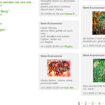
Verkopfte immer so destruktiv
"und woran werden sie uns erkennen"
werden?
re
Danke und einen schönen
Werk-Kommentar
Abend noch. Hanna
 Berg"
15.3.2020 21:18 von
Hanna Rheinz
re
Werk-Kommentar
re
Lieber Werner,
igen
dieses Werk gefällt mir auch
sehr,
sehr detailliert und starke
die letzten 2 sind w
Farben, weiter so!
beeindruckt. gruß.k
LG Regina
12.1.2020 23:20 v
14.3.2020 20:40 von
Regina Hermann
Werk-Kommentar
Werk-Kommentar
starke farben , starke arbeit.
gruß.kdschaller
Eine wundervolle K
13.3.2020 10:30 von
karl dieter schaller
LG, Karin
12.1.2020 17:36 v
1
·
2
·
3
·
4
·