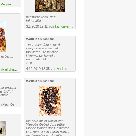
n
Regina Hermann
beeindruckend. gruß.
kdschaller
3.1.2020 12:11 von
karl dieter schaller
Werk-Kommentar
: man kann fantasievoll
interpretieren und viel
fabulieren- so ist mein
Kommentar korrekt.
farben...
nochmals LG.
A. K.
4.10.2019 18:35 von
Andrea Kasper
on
karl dieter schaller
Werk-Kommentar
er wirklich
as LICHT
htigte
19.2.2020 23:08 von Maxi Gruber
Ich höre oft im Schlaf der
Vampire Gebell. Aus trüben
Monde Waben wie Gelächter.
Und sehe tief in leeren Höhlen
der heimatlosen Schatten