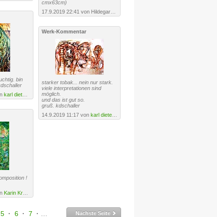
cmx63cm)
17.9.2019 22:41 von Hildegard Riedel
Werk-Kommentar
uchtig. bin
starker tobak... nein nur stark.
dschaller
viele interpretationen sind
möglich.
on
karl dieter schaller
und das ist gut so.
gruß. kdschaller
14.9.2019 11:17 von
karl dieter schaller
omposition !
on
Karin Kraus
5
·
6
·
7
·
8
·
9
·
10
·
11
·
12
Nächste Seite