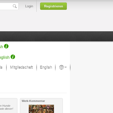
Login
Registrieren
sh
glish
ds
Mitgliedschaft
English
Über unsere Leidenschaft
rprojekt von Samsung
Kunsthäuser
Werk-Kommentar
en Hunde
wie dieser!