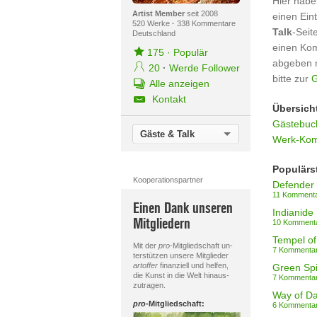
Hier habe
Artist Member
seit 2008
einen Ein
520 Werke
·
338 Kommentare
Talk
-Seit
Deutschland
einen Ko
175
·
Populär
abgeben 
20
·
Werde Follower
bitte zur
G
Alle anzeigen
Kontakt
Übersich
Gästebuch
Gäste & Talk
Werk-Kom
Populärs
Kooperationspartner
Defender
11 Komment
Einen Dank unseren
Indianide
Mitgliedern
10 Komment
Tempel of
Mit der
pro
-Mitgliedschaft un-
7 Kommenta
terstützen unsere Mitglieder
artoffer
finanziell und helfen,
Green Spir
die Kunst in die Welt hinaus-
7 Kommenta
zutragen.
Way of D
pro
-Mitgliedschaft:
6 Kommenta