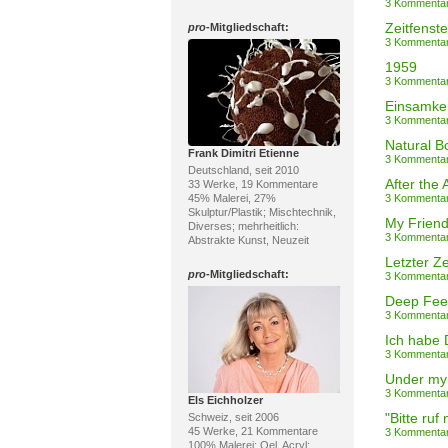
3 Kommenta
Zeitfenst
pro
-Mitgliedschaft:
3 Kommenta
1959
3 Kommenta
Einsamkei
3 Kommenta
Natural B
Frank Dimitri Etienne
3 Kommenta
Deutschland, seit 2010
After the 
33 Werke, 19 Kommentare
45% Malerei, 27%
3 Kommenta
Skulptur/Plastik; Mischtechnik,
My Friend
Diverses; mehrheitlich:
3 Kommenta
Abstrakte Kunst, Neuzeit
Letzter Z
pro
-Mitgliedschaft:
3 Kommenta
Deep Fee
3 Kommenta
Ich habe 
3 Kommenta
Under my 
3 Kommenta
Els Eichholzer
"Bitte ruf
Schweiz, seit 2006
45 Werke, 21 Kommentare
3 Kommenta
100% Malerei; Oel, Acryl;