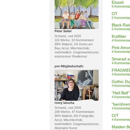
Eiszeit
6 Kommenta
OT
6 Kommenta
Black Rai
5 Kommenta
Peter Seiler
Krafttier
Schweiz, seit 2020
116 Werke, 10 Kommentare
4 Kommenta
99% Malerei, 1% Kunst am
Pink Amo
Bau; Acryl, Mischtechnik;
4 Kommenta
mehrheitlich: Gegenwartskunst,
expressiver Realismus
Smarad a
4 Kommenta
pro
-Mitgliedschaft:
FRAGME
4 Kommenta
Gothic Du
4 Kommenta
"Hell Bell"
4 Kommenta
romy latscha
Schweiz, seit 2009
4 Kommenta
208 Werke, 47 Kommentare
O/T
90% Malerei, 6% Fotografie;
4 Kommenta
Acryl, Mischtechnik;
mehrheitlich: Gegenwartskunst,
Maiden B
Abstrakte Kunst