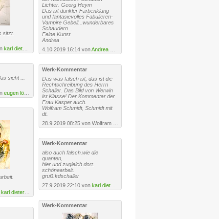
Lichter. Georg Heym
Das ist dunkler Farbenklang
und fantasievolles Fabulieren-
Vampire Gebell...wunderbares
Schaudern...
 sitzt.
Feine Kunst
Andrea
on
karl dieter schaller
4.10.2019 16:14 von
Andrea Kasper
Werk-Kommentar
as sieht ...
Das was falsch ist, das ist die
Rechtschreibung des Herrn
Schaller. Das Bild von Werwin
on
eugen lötscher
ist Klasse! Der Kommentar der
Frau Kasper auch.
Wolfram Schmidt, Schmidt mit
dt.
28.9.2019 08:25 von Wolfram Schmidt
Werk-Kommentar
also auch falsch.wie die
quanten,
hier und zugleich dort.
schönearbeit.
gruß.kdschaller
rbeit.
27.9.2019 22:10 von
karl dieter schaller
n
karl dieter schaller
Werk-Kommentar