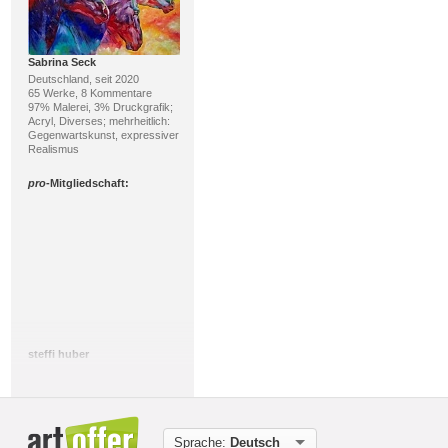
Sabrina Seck
Deutschland, seit 2020
65 Werke, 8 Kommentare
97% Malerei, 3% Druckgrafik;
Acryl, Diverses; mehrheitlich:
Gegenwartskunst, expressiver
Realismus
pro
-Mitgliedschaft:
steffi huber
Schweiz, seit 2008
66 Werke, 57 Kommentare
67% Malerei, 30% Zeichnung;
Mischtechnik, Collage;
mehrheitlich: Gegenwartskunst
Sprache:
Deutsch