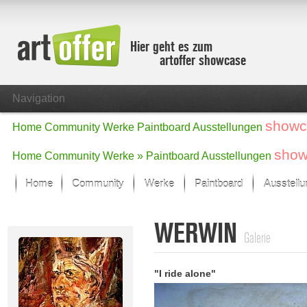
Hier geht es zum
artoffer showcase
Navigation
showc
Home
Community
Werke
Paintboard
Ausstellungen
show
Home
Community
Werke »
Paintboard
Ausstellungen
Home
Community
Werke
Paintboard
Ausstell
Showcase
WERWIN
Der letzte Monat im Fokus
Galerie
Alle Fokus-Werke
Standard-Ansicht
"I ride alone"
Fokus-Werke
Neue Werke – Auswahl
Alle neuen Werke