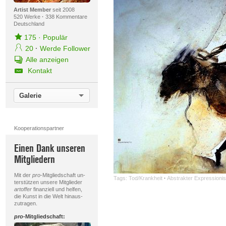
Artist Member
seit 2008
520 Werke
·
338 Kommentare
Deutschland
175
·
Populär
20
·
Werde Follower
Alle anzeigen
Kontakt
Galerie
Kooperationspartner
Einen Dank unseren
Mitgliedern
Mit der
pro
-Mitgliedschaft un-
Tags:
Tod/Krankheit
·
Abstrakter Expressioni
terstützen unsere Mitglieder
artoffer
finanziell und helfen,
die Kunst in die Welt hinaus-
zutragen.
pro
-Mitgliedschaft: