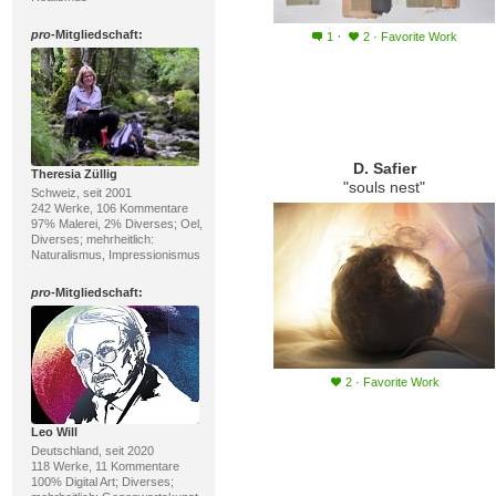
·
pro
-Mitgliedschaft:
1
2
·
Favorite Work
D. Safier
Theresia Züllig
"souls nest"
Schweiz, seit 2001
242 Werke, 106 Kommentare
97% Malerei, 2% Diverses; Oel,
Diverses; mehrheitlich:
Naturalismus, Impressionismus
pro
-Mitgliedschaft:
2
·
Favorite Work
Leo Will
Deutschland, seit 2020
118 Werke, 11 Kommentare
100% Digital Art; Diverses;