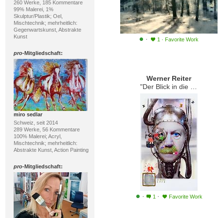
260 Werke, 185 Kommentare
99% Malerei, 1%
Skulptur/Plastik; Oel,
Mischtechnik; mehrheitlich:
Gegenwartskunst, Abstrakte
Kunst
·
1
·
Favorite Work
pro
-Mitgliedschaft:
Werner Reiter
"Der Blick in die Zukunft"
miro sedlar
Schweiz, seit 2014
289 Werke, 56 Kommentare
100% Malerei; Acryl,
Mischtechnik; mehrheitlich:
Abstrakte Kunst, Action Painting
pro
-Mitgliedschaft:
·
·
1
Favorite Work