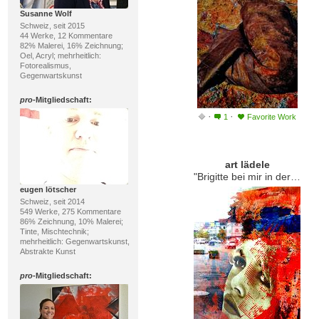
Susanne Wolf
Schweiz, seit 2015
44 Werke, 12 Kommentare
82% Malerei, 16% Zeichnung;
Oel, Acryl; mehrheitlich:
Fotorealismus,
Gegenwartskunst
pro
-Mitgliedschaft:
·
·
1
Favorite Work
art lädele
"Brigitte bei mir in der kunst Apotheke"
eugen lötscher
Schweiz, seit 2014
549 Werke, 275 Kommentare
86% Zeichnung, 10% Malerei;
Tinte, Mischtechnik;
mehrheitlich: Gegenwartskunst,
Abstrakte Kunst
pro
-Mitgliedschaft: