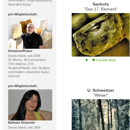
mehrheitlich: Gegenwartskunst,
Sankofa
Abstrakte Kunst
"Das 17. Element"
pro
-Mitgliedschaft:
ImmanuelKraus
Deutschland, seit 2008
·
92 Werke, 38 Kommentare
Favorite Work
72% Malerei, 21%
Skulptur/Plastik; Oel, Skulptur;
mehrheitlich: Abstrakte Kunst,
Informel
pro
-Mitgliedschaft:
U. Schweitzer
"Winter"
Barbara Straessle
Deutschland, seit 2009