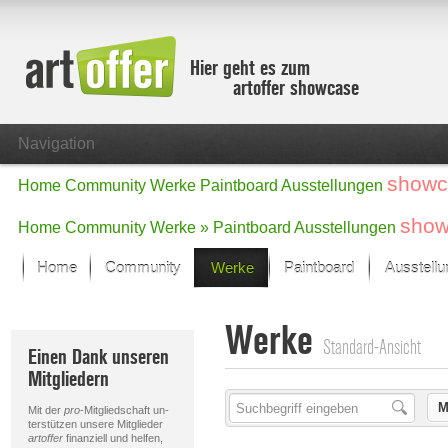
Hier geht es zum
artoffer showcase
Navigation
showc
Home
Community
Werke
Paintboard
Ausstellungen
show
Home
Community
Werke »
Paintboard
Ausstellungen
Home
Community
Werke
Paintboard
Ausstell
Showcase
Werke
Der letzte Monat im Fokus
Standard-Ansicht
Einen Dank unseren
Alle Fokus-Werke
Mitgliedern
Standard-Ansicht
Fokus-Werke
M
Mit der
pro
-Mitgliedschaft un-
Neue Werke – Auswahl
terstützen unsere Mitglieder
artoffer
finanziell und helfen,
Alle neuen Werke