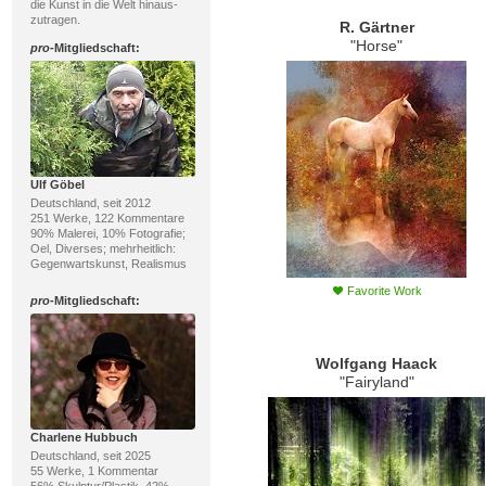
die Kunst in die Welt hinaus-
zutragen.
R. Gärtner
"Horse"
pro
-Mitgliedschaft:
Ulf Göbel
Deutschland, seit 2012
251 Werke, 122 Kommentare
90% Malerei, 10% Fotografie;
Oel, Diverses; mehrheitlich:
Gegenwartskunst, Realismus
Favorite Work
pro
-Mitgliedschaft:
Wolfgang Haack
"Fairyland"
Charlene Hubbuch
Deutschland, seit 2025
55 Werke, 1 Kommentar