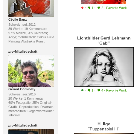
·
·
1
2
·
Favorite Work
Cécile Banz
Schweiz, seit 2012
39 Werke, 19 Kommentare
97% Malerei, 3% Diverses;
Acryl; mehrheitlich: Colour Field
Lichtbilder Gerd Lehmann
Painting, Abstrakte Kunst
"Gabi"
pro
-Mitgliedschaft:
Gérard Cornioley
·
·
1
4
·
Favorite Work
Schweiz, seit 2016
20 Werke, 1 Kommentar
60% Fotografie, 25% Original-
Grafik; Reproduktion, Diverses;
mehrheitlich: Gegenwartskunst,
Informel
H. Ilge
pro
-Mitgliedschaft:
"Puppenspiel III"