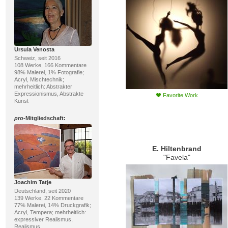
Ursula Venosta
Schweiz, seit 2016
108 Werke, 166 Kommentare
98% Malerei, 1% Fotografie;
Acryl, Mischtechnik;
mehrheitlich: Abstrakter
Expressionismus, Abstrakte
Favorite Work
Kunst
pro
-Mitgliedschaft:
E. Hiltenbrand
"Favela"
Joachim Tatje
Deutschland, seit 2020
139 Werke, 22 Kommentare
77% Malerei, 14% Druckgrafik;
Acryl, Tempera; mehrheitlich:
expressiver Realismus,
Realismus