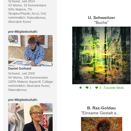
Schweiz, seit 2014
43 Werke, 16 Kommentare
93% Malerei, 7%
Skulptur/Plastik; Acryl, Oel;
U. Schweitzer
mehrheitlich: Naturalismus,
Abstrakte Kunst
"Buche"
pro
-Mitgliedschaft:
Daniel Gerhard
Schweiz, seit 2009
94 Werke, 186 Kommentare
100% Malerei; Aquarell, Collage;
mehrheitlich: Abstrakte Kunst,
·
·
1
4
·
Favorite Work
Naturalismus
pro
-Mitgliedschaft:
B. Raz-Goldau
"Einsame Gestalt auf dem Feld"