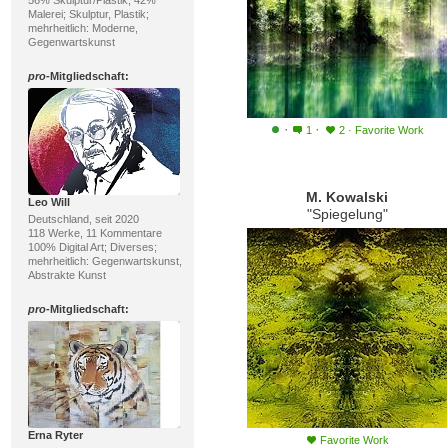
56% Skulptur/Plastik, 42%
Malerei; Skulptur, Plastik;
mehrheitlich: Moderne,
Gegenwartskunst
pro
-Mitgliedschaft:
·
·
1
2
·
Favorite Work
M. Kowalski
Leo Will
"Spiegelung"
Deutschland, seit 2020
118 Werke, 11 Kommentare
100% Digital Art; Diverses;
mehrheitlich: Gegenwartskunst,
Abstrakte Kunst
pro
-Mitgliedschaft:
Erna Ryter
Favorite Work