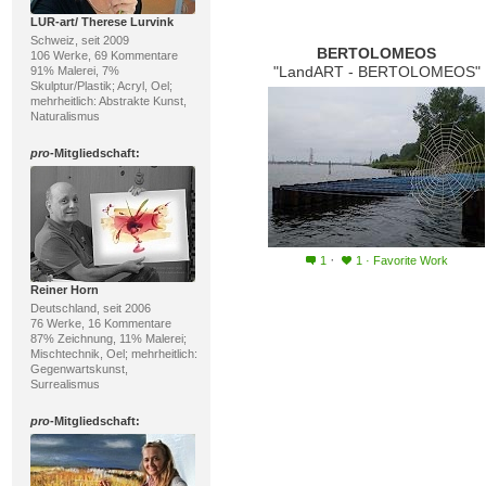
LUR-art/ Therese Lurvink
Schweiz, seit 2009
BERTOLOMEOS
106 Werke, 69 Kommentare
"LandART - BERTOLOMEOS"
91% Malerei, 7%
Skulptur/Plastik; Acryl, Oel;
mehrheitlich: Abstrakte Kunst,
Naturalismus
pro
-Mitgliedschaft:
·
1
1
·
Favorite Work
Reiner Horn
Deutschland, seit 2006
76 Werke, 16 Kommentare
87% Zeichnung, 11% Malerei;
Mischtechnik, Oel; mehrheitlich:
Gegenwartskunst,
Surrealismus
pro
-Mitgliedschaft: