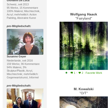
Giovanni De Luca
Schweiz, seit 2013
95 Werke, 15 Kommentare
100% Malerei; Mischtechnik,
Wolfgang Haack
Acryl; mehrheitlich: Action
Painting, Abstrakte Kunst
"Fairyland"
pro
-Mitgliedschaft:
Susanne Geyer
Niederlande, seit 2016
159 Werke, 96 Kommentare
94% Malerei, 3%
Skulptur/Plastik; Acryl,
·
·
1
2
·
Favorite Work
Mischtechnik; mehrheitlich:
Gegenwartskunst, Informel
pro
-Mitgliedschaft:
M. Kowalski
"O/T"