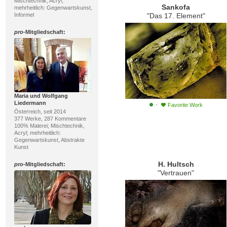
Mischtechnik, Acryl;
Sankofa
mehrheitlich: Gegenwartskunst,
Informel
"Das 17. Element"
pro
-Mitgliedschaft:
Maria und Wolfgang
Liedermann
·
Favorite Work
Österreich, seit 2014
377 Werke, 287 Kommentare
100% Malerei; Mischtechnik,
Acryl; mehrheitlich:
Gegenwartskunst, Abstrakte
Kunst
H. Hultsch
pro
-Mitgliedschaft:
"Vertrauen"