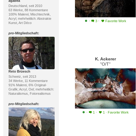
agabea
Deutschland, seit 2010
63 Werke, 88 Kommentare
100% Malerei; Mischtechnik,
Acryl; mehrheitlich: Abstrakte
·
·
3
Favorite Work
Kunst, Art Déco
pro
-Mitgliedschaft:
K. Ackerer
"O/T"
Reto Brüesch
Schweiz, seit 2013
34 Werke, 11 Kommentare
91% Malerei, 6% Original-
Grafik; Acryl, Oel; mehrheitlich:
Naturalismus, Fotorealismus
pro
-Mitgliedschaft:
·
·
1
1
·
Favorite Work