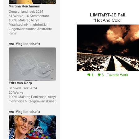
Martina Reichmann
Deutschland, seit 2024
LIMITaRT-JE.Fall
81 Werke, 16 Kommentare
"Hot And Cold"
100% Malerei; Acryl,
Mischtechnik; mehrheitlich:
Gegenwartskunst, Abstrakte
Kunst
pro
-Mitgliedschaft:
·
1
3
·
Favorite Work
Frits van Dorp
Schweiz, seit 2024
20 Werke
100% Malerei; Fettkreide, Acryl;
mehrheitlich: Gegenwartskunst
pro
-Mitgliedschaft: