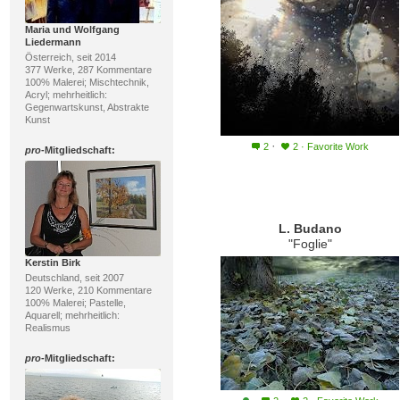
Maria und Wolfgang
Liedermann
Österreich, seit 2014
377 Werke, 287 Kommentare
100% Malerei; Mischtechnik,
Acryl; mehrheitlich:
Gegenwartskunst, Abstrakte
Kunst
·
2
2
·
Favorite Work
pro
-Mitgliedschaft:
L. Budano
"Foglie"
Kerstin Birk
Deutschland, seit 2007
120 Werke, 210 Kommentare
100% Malerei; Pastelle,
Aquarell; mehrheitlich:
Realismus
pro
-Mitgliedschaft: