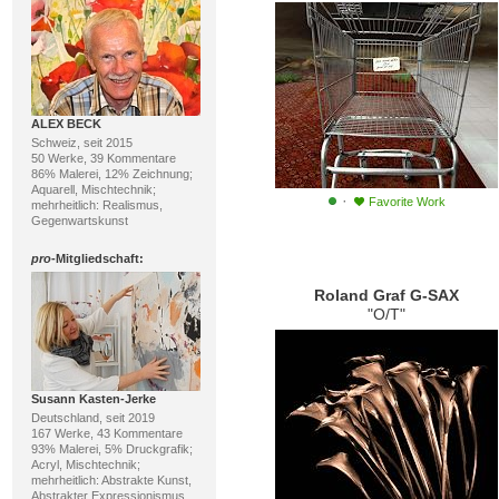
ALEX BECK
Schweiz, seit 2015
50 Werke, 39 Kommentare
86% Malerei, 12% Zeichnung;
Aquarell, Mischtechnik;
·
Favorite Work
mehrheitlich: Realismus,
Gegenwartskunst
pro
-Mitgliedschaft:
Roland Graf G-SAX
"O/T"
Susann Kasten-Jerke
Deutschland, seit 2019
167 Werke, 43 Kommentare
93% Malerei, 5% Druckgrafik;
Acryl, Mischtechnik;
mehrheitlich: Abstrakte Kunst,
Abstrakter Expressionismus