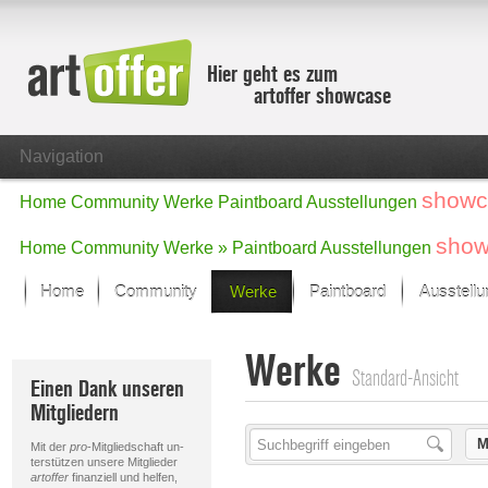
Hier geht es zum
artoffer showcase
Navigation
showc
Home
Community
Werke
Paintboard
Ausstellungen
show
Home
Community
Werke »
Paintboard
Ausstellungen
Home
Community
Werke
Paintboard
Ausstell
Showcase
Werke
Der letzte Monat im Fokus
Standard-Ansicht
Einen Dank unseren
Alle Fokus-Werke
Mitgliedern
Standard-Ansicht
Fokus-Werke
M
Mit der
pro
-Mitgliedschaft un-
Neue Werke – Auswahl
terstützen unsere Mitglieder
artoffer
finanziell und helfen,
Alle neuen Werke