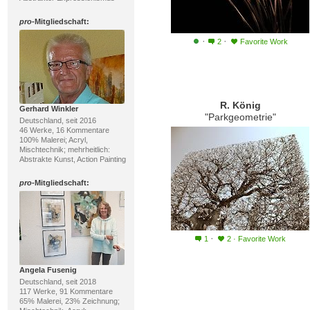
pro
-Mitgliedschaft:
·
·
2
Favorite Work
R. König
Gerhard Winkler
"Parkgeometrie"
Deutschland, seit 2016
46 Werke, 16 Kommentare
100% Malerei; Acryl,
Mischtechnik; mehrheitlich:
Abstrakte Kunst, Action Painting
pro
-Mitgliedschaft:
·
1
2
·
Favorite Work
Angela Fusenig
Deutschland, seit 2018
117 Werke, 91 Kommentare
65% Malerei, 23% Zeichnung;