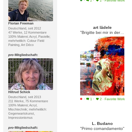
·
·
2
2
·
Favorite Work
Florian Freeman
art lädele
Deutschland, seit 2012
"Brigitte bei mir in der kunst Apotheke"
47 Werke, 12 Kommentare
100% Malerei; Acryl, Pastelle;
mehrheitlich: Colour Field
Painting, Art Déco
pro
-Mitgliedschaft:
Hiltrud Schick
Deutschland, seit 2013
·
·
1
2
·
Favorite Work
211 Werke, 75 Kommentare
100% Malerei; Acryl,
Mischtechnik; mehrheitlich:
Gegenwartskunst,
Impressionismus
L. Budano
pro
-Mitgliedschaft:
"Primo comandamento"