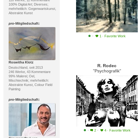
118 Werke, 11 Kommentare
100% Digital Art; Diverses;
mehrheitlich: Gegenwartskunst,
Abstrakte Kunst
pro
-Mitgliedschaft:
·
1
·
Favorite Work
Roswitha Klotz
R. Rodec
Deutschland, seit 2013
"Psychografik"
246 Werke, 43 Kommentare
99% Malerei; Oel,
Mischtechnik; mehrheitlich:
Abstrakte Kunst, Colour Field
Painting
pro
-Mitgliedschaft:
·
·
2
4
·
Favorite Work