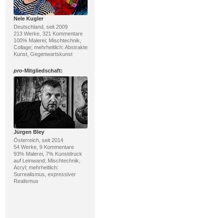
Nele Kugler
Deutschland, seit 2009
213 Werke, 321 Kommentare
100% Malerei; Mischtechnik,
Collage; mehrheitlich: Abstrakte
Kunst, Gegenwartskunst
pro
-Mitgliedschaft:
Jürgen Bley
Österreich, seit 2014
54 Werke, 9 Kommentare
93% Malerei, 7% Kunstdruck
auf Leinwand; Mischtechnik,
Acryl; mehrheitlich:
Surrealismus, expressiver
Realismus