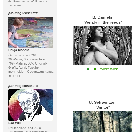
die Kunst in die Welt hinaus-
zutragen.
pro
-Mitgliedschaft:
B. Daniels
"Wendy in the reeds"
Helga Madera
Österreich, seit 2016
20 Werke, 6 Kommentare
70% Malerei, 30% Original-
Grafik; Acryl, Tusche;
·
Favorite Work
mehrheitlich: Gegenwartskunst,
Informel
pro
-Mitgliedschaft:
U. Schweitzer
"Winter"
Leo Will
Deutschland, seit 2020