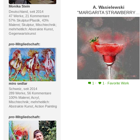
Monika Stein
A. Wasielewski
Deutschland, seit 2014
"MARGARITA STRAWBERRY GREY"
47 Werke, 21 Kommentare
57% Skulptur/Plastik, 43%
Malerei; Skulptur, Mischtechnik;
mehrheitlich: Abstrakte Kunst,
Gegenwartskunst
pro
-Mitgliedschaft:
·
1
1
·
Favorite Work
miro sedlar
Schweiz, seit 2014
289 Werke, 56 Kommentare
100% Malerei; Acryl,
Mischtechnik; mehrheitlich:
Abstrakte Kunst, Action Painting
pro
-Mitgliedschaft: