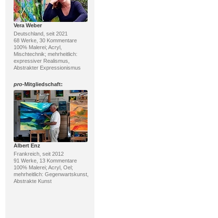
Vera Weber
Deutschland, seit 2021
68 Werke, 30 Kommentare
100% Malerei; Acryl,
Mischtechnik; mehrheitlich:
expressiver Realismus,
Abstrakter Expressionismus
pro
-Mitgliedschaft:
Albert Enz
Frankreich, seit 2012
91 Werke, 13 Kommentare
100% Malerei; Acryl, Oel;
mehrheitlich: Gegenwartskunst,
Abstrakte Kunst