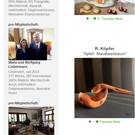
95% Malerei, 5% Fotografie;
Mischtechnik, Aquarell;
mehrheitlich: Gegenwartskunst,
Abstrakter Expressionismus
·
2
·
Favorite Work
pro
-Mitgliedschaft:
R. Köpfer
"Apfel- Maulbeerbaum"
Maria und Wolfgang
Liedermann
Österreich, seit 2014
377 Werke, 287 Kommentare
100% Malerei; Mischtechnik,
Acryl; mehrheitlich:
Gegenwartskunst, Abstrakte
Kunst
pro
-Mitgliedschaft:
·
Favorite Work