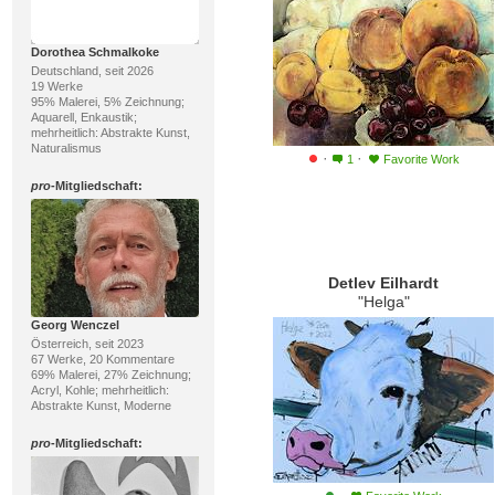
Dorothea Schmalkoke
Deutschland, seit 2026
19 Werke
95% Malerei, 5% Zeichnung;
Aquarell, Enkaustik;
mehrheitlich: Abstrakte Kunst,
Naturalismus
·
·
1
Favorite Work
pro
-Mitgliedschaft:
Detlev Eilhardt
"Helga"
Georg Wenczel
Österreich, seit 2023
67 Werke, 20 Kommentare
69% Malerei, 27% Zeichnung;
Acryl, Kohle; mehrheitlich:
Abstrakte Kunst, Moderne
pro
-Mitgliedschaft: