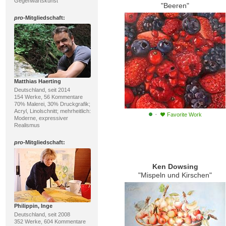
Gegenwartskunst
"Beeren"
pro
-Mitgliedschaft:
Matthias Haerting
Deutschland, seit 2014
154 Werke, 56 Kommentare
70% Malerei, 30% Druckgrafik;
Acryl, Linolschnitt; mehrheitlich:
·
Favorite Work
Moderne, expressiver
Realismus
pro
-Mitgliedschaft:
Ken Dowsing
"Mispeln und Kirschen"
Philippin, Inge
Deutschland, seit 2008
352 Werke, 604 Kommentare