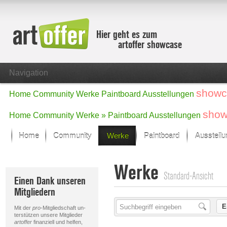
Hier geht es zum
artoffer showcase
Navigation
showc
Home
Community
Werke
Paintboard
Ausstellungen
show
Home
Community
Werke »
Paintboard
Ausstellungen
Home
Community
Werke
Paintboard
Ausstell
Showcase
Werke
Der letzte Monat im Fokus
Standard-Ansicht
Einen Dank unseren
Alle Fokus-Werke
Mitgliedern
Standard-Ansicht
Fokus-Werke
E
Mit der
pro
-Mitgliedschaft un-
Neue Werke – Auswahl
terstützen unsere Mitglieder
artoffer
finanziell und helfen,
Alle neuen Werke