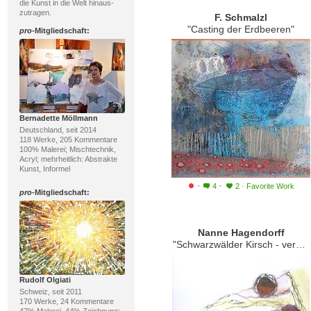
die Kunst in die Welt hinaus-
zutragen.
F. Schmalzl
"Casting der Erdbeeren"
pro
-Mitgliedschaft:
Bernadette Möllmann
Deutschland, seit 2014
118 Werke, 205 Kommentare
100% Malerei; Mischtechnik,
Acryl; mehrheitlich: Abstrakte
Kunst, Informel
·
·
4
2
·
Favorite Work
pro
-Mitgliedschaft:
Nanne Hagendorff
"Schwarzwälder Kirsch - verunglückt"
Rudolf Olgiati
Schweiz, seit 2011
170 Werke, 24 Kommentare