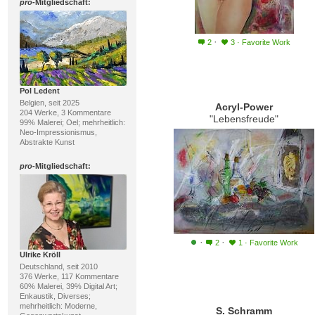
pro
-Mitgliedschaft:
·
2
3
·
Favorite Work
Pol Ledent
Belgien, seit 2025
Acryl-Power
204 Werke, 3 Kommentare
"Lebensfreude"
99% Malerei; Oel; mehrheitlich:
Neo-Impressionismus,
Abstrakte Kunst
pro
-Mitgliedschaft:
·
·
2
1
·
Favorite Work
Ulrike Kröll
Deutschland, seit 2010
376 Werke, 117 Kommentare
60% Malerei, 39% Digital Art;
Enkaustik, Diverses;
mehrheitlich: Moderne,
S. Schramm