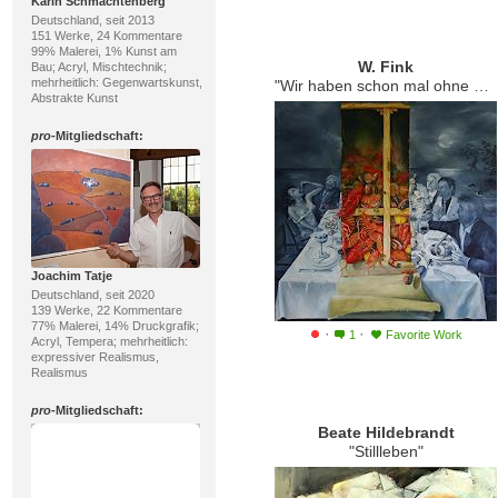
Karin Schmachtenberg
Deutschland, seit 2013
151 Werke, 24 Kommentare
99% Malerei, 1% Kunst am
W. Fink
Bau; Acryl, Mischtechnik;
mehrheitlich: Gegenwartskunst,
"Wir haben schon mal ohne Monti angefangen"
Abstrakte Kunst
pro
-Mitgliedschaft:
Joachim Tatje
Deutschland, seit 2020
139 Werke, 22 Kommentare
77% Malerei, 14% Druckgrafik;
·
·
1
Favorite Work
Acryl, Tempera; mehrheitlich:
expressiver Realismus,
Realismus
pro
-Mitgliedschaft:
Beate Hildebrandt
"Stillleben"