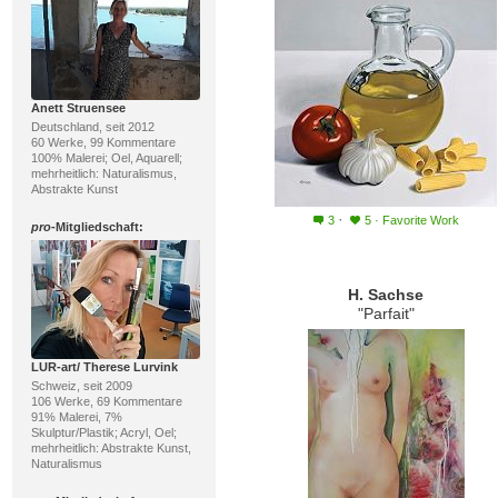
Anett Struensee
Deutschland, seit 2012
60 Werke, 99 Kommentare
100% Malerei; Oel, Aquarell;
mehrheitlich: Naturalismus,
Abstrakte Kunst
·
3
5
·
Favorite Work
pro
-Mitgliedschaft:
H. Sachse
"Parfait"
LUR-art/ Therese Lurvink
Schweiz, seit 2009
106 Werke, 69 Kommentare
91% Malerei, 7%
Skulptur/Plastik; Acryl, Oel;
mehrheitlich: Abstrakte Kunst,
Naturalismus