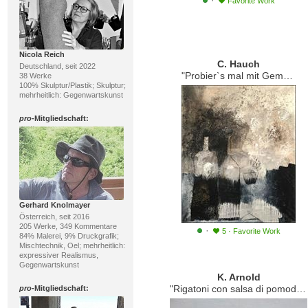
·
Favorite Work
Nicola Reich
C. Hauch
Deutschland, seit 2022
"Probier`s mal mit Gemütlichkeit"
38 Werke
100% Skulptur/Plastik; Skulptur;
mehrheitlich: Gegenwartskunst
pro
-Mitgliedschaft:
Gerhard Knolmayer
Österreich, seit 2016
205 Werke, 349 Kommentare
·
5
·
Favorite Work
84% Malerei, 9% Druckgrafik;
Mischtechnik, Oel; mehrheitlich:
expressiver Realismus,
Gegenwartskunst
K. Arnold
"Rigatoni con salsa di pomodoro"
pro
-Mitgliedschaft: