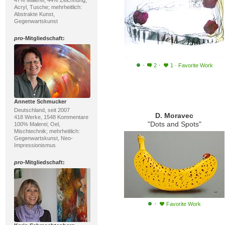
47% Malerei, 44% Zeichnung;
Acryl, Tusche; mehrheitlich:
Abstrakte Kunst,
Gegenwartskunst
pro
-Mitgliedschaft:
·
·
2
1
·
Favorite Work
Annette Schmucker
Deutschland, seit 2007
D. Moravec
418 Werke, 1548 Kommentare
"Dots and Spots"
100% Malerei; Oel,
Mischtechnik; mehrheitlich:
Gegenwartskunst, Neo-
Impressionismus
pro
-Mitgliedschaft:
·
Favorite Work