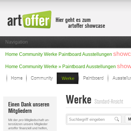
Hier geht es zum
artoffer showcase
Navigation
showc
Home
Community
Werke
Paintboard
Ausstellungen
show
Home
Community
Werke »
Paintboard
Ausstellungen
Home
Community
Werke
Paintboard
Ausstell
Showcase
Werke
Der letzte Monat im Fokus
Standard-Ansicht
Einen Dank unseren
Alle Fokus-Werke
Mitgliedern
Standard-Ansicht
Fokus-Werke
M
Mit der
pro
-Mitgliedschaft un-
Neue Werke – Auswahl
terstützen unsere Mitglieder
artoffer
finanziell und helfen,
Alle neuen Werke