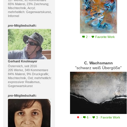
117 Werke, 91 Kommentare
65% Malerei, 23% Zeichnung;
Mischtechnik, Acryl;
mehrheitlich: Gegenwartskunst,
Informel
pro
-Mitgliedschaft:
·
2
Favorite Work
Gerhard Knolmayer
C. Wachsmann
Österreich, seit 2016
"schwarz weiß Übergöße"
205 Werke, 349 Kommentare
84% Malerei, 9% Druckgrafik;
Mischtechnik, Oel; mehrheitlich:
expressiver Realismus,
Gegenwartskunst
pro
-Mitgliedschaft:
·
·
6
3
·
Favorite Work