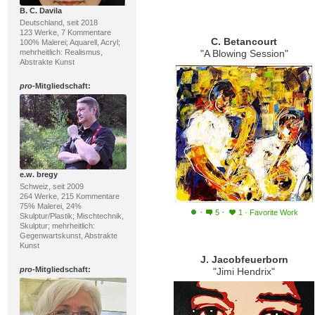
B. C. Davila
Deutschland, seit 2018
123 Werke, 7 Kommentare
C. Betancourt
100% Malerei; Aquarell, Acryl;
mehrheitlich: Realismus,
"A Blowing Session"
Abstrakte Kunst
pro
-Mitgliedschaft:
e.w. bregy
Schweiz, seit 2009
264 Werke, 215 Kommentare
75% Malerei, 24%
·
·
5
1
·
Favorite Work
Skulptur/Plastik; Mischtechnik,
Skulptur; mehrheitlich:
Gegenwartskunst, Abstrakte
Kunst
J. Jacobfeuerborn
pro
-Mitgliedschaft:
"Jimi Hendrix"