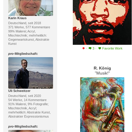
Karin Kraus
Deutschland, seit 2018
371 Werke, 577 Kommentare
99% Malerei; Acryl,
Mischtechnik; mehrheitlich:
Gegenwartskunst, Abstrakte
Kunst
·
·
3
Favorite Work
pro
-Mitgliedschaft:
R. König
"Musik!"
Uli Schweitzer
Deutschland, seit 2020
54 Werke, 14 Kommentare
91% Malerei, 9% Fotografie;
Mischtechnik, Acryl;
mehrheitlich: Abstrakte Kunst,
Abstrakter Expressionismus
pro
-Mitgliedschaft: