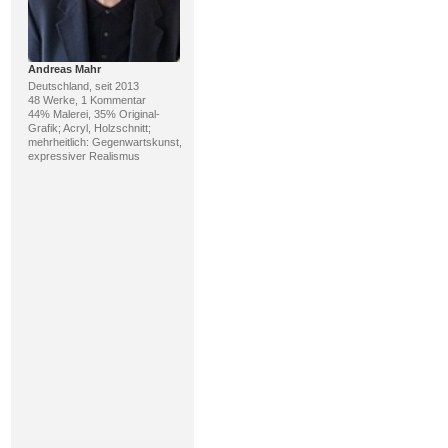
Andreas Mahr
Deutschland, seit 2013
48 Werke, 1 Kommentar
44% Malerei, 35% Original-
Grafik; Acryl, Holzschnitt;
mehrheitlich: Gegenwartskunst,
expressiver Realismus