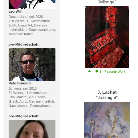
"Milonga"
Leo Will
Deutschland, seit 2020
118 Werke, 11 Kommentare
100% Digital Art; Diverses;
mehrheitlich: Gegenwartskunst,
Abstrakte Kunst
pro
-Mitgliedschaft:
·
1
·
Favorite Work
Reto Brüesch
Schweiz, seit 2013
J. Lachat
34 Werke, 11 Kommentare
"Jazznight"
91% Malerei, 6% Original-
Grafik; Acryl, Oel; mehrheitlich:
Naturalismus, Fotorealismus
pro
-Mitgliedschaft: