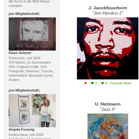
die Kunst in die Welt hinaus-
zutragen.
J. Jacobfeuerborn
"Jimi Hendrix 2"
pro
-Mitgliedschaft:
Klaus Ackerer
Österreich, seit 2009
970 Werke, 21 Kommentare
39% Original-Grafik, 24%
Fotografie; Diverses, Tusche;
mehrheitlich: Abstrakte Kunst,
Andere
·
·
3
5
·
Favorite Work
pro
-Mitgliedschaft:
U. Heitmann
"Jazz II"
Angela Fusenig
Deutschland, seit 2018