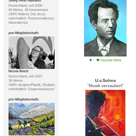
Joerg Peter Hamann
Deutschland, seit 2006
40 Werke, 46 Kommentare
100% Malerei; Oel, Acryl;
mehrheitlich: Postsurrealismus,
Naturalismus
pro
-Mitgliedschaft:
·
Favorite Work
Nicola Reich
Deutschland, seit 2022
U.v.Sohns
38 Werke
100% Skulptur/Plastik; Skulptur;
"Musik verzaubert"
mehrheitlich: Gegenwartskunst
pro
-Mitgliedschaft: