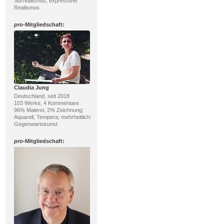
Surrealismus, expressiver
Realismus
pro
-Mitgliedschaft:
Claudia Jung
Deutschland, seit 2018
103 Werke, 4 Kommentare
96% Malerei, 2% Zeichnung;
Aquarell, Tempera; mehrheitlich:
Gegenwartskunst
pro
-Mitgliedschaft: