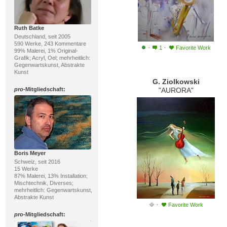
Ruth Batke
Deutschland, seit 2005
590 Werke, 243 Kommentare
·
·
1
Favorite Work
99% Malerei, 1% Original-
Grafik; Acryl, Oel; mehrheitlich:
Gegenwartskunst, Abstrakte
Kunst
G. Ziolkowski
pro
-Mitgliedschaft:
"AURORA"
Boris Meyer
Schweiz, seit 2016
15 Werke
87% Malerei, 13% Installation;
Mischtechnik, Diverses;
mehrheitlich: Gegenwartskunst,
Abstrakte Kunst
·
Favorite Work
pro
-Mitgliedschaft: