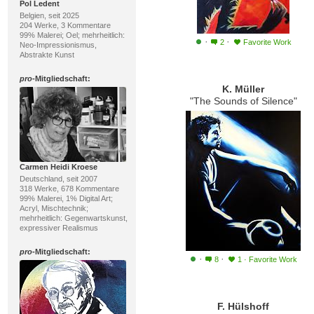
Pol Ledent
Belgien, seit 2025
204 Werke, 3 Kommentare
99% Malerei; Oel; mehrheitlich:
·
·
2
Favorite Work
Neo-Impressionismus,
Abstrakte Kunst
pro
-Mitgliedschaft:
K. Müller
"The Sounds of Silence"
Carmen Heidi Kroese
Deutschland, seit 2007
318 Werke, 678 Kommentare
99% Malerei, 1% Digital Art;
Acryl, Mischtechnik;
mehrheitlich: Gegenwartskunst,
expressiver Realismus
pro
-Mitgliedschaft:
·
·
8
1
·
Favorite Work
F. Hülshoff