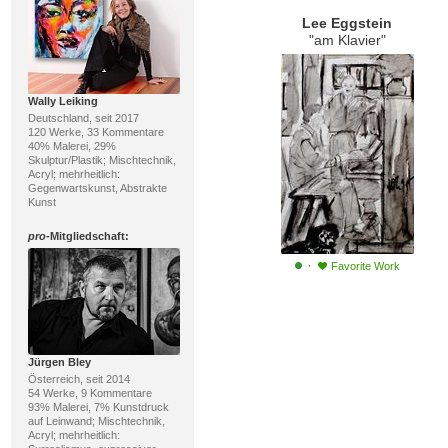
Lee Eggstein
"am Klavier"
Wally Leiking
Deutschland, seit 2017
120 Werke, 33 Kommentare
40% Malerei, 29%
Skulptur/Plastik; Mischtechnik,
Acryl; mehrheitlich:
Gegenwartskunst, Abstrakte
Kunst
pro
-Mitgliedschaft:
·
Favorite Work
Jürgen Bley
Österreich, seit 2014
54 Werke, 9 Kommentare
93% Malerei, 7% Kunstdruck
auf Leinwand; Mischtechnik,
Acryl; mehrheitlich: