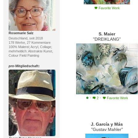
Favorite Work
Rosemarie Salz
S. Maier
Deutschland, seit 2018
"DREIKLANG"
178 Werke, 27 Kommentare
100% Malerei; Acryl, Collage;
mehrheitlich: Abstrakte Kunst,
Colour Field Painting
pro
-Mitgliedschaft:
·
·
2
Favorite Work
J. García y Más
"Gustav Mahler"