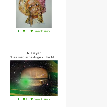
·
·
3
Favorite Work
N. Bayer
"Das magische Auge - The Magic Eye"
·
·
1
Favorite Work