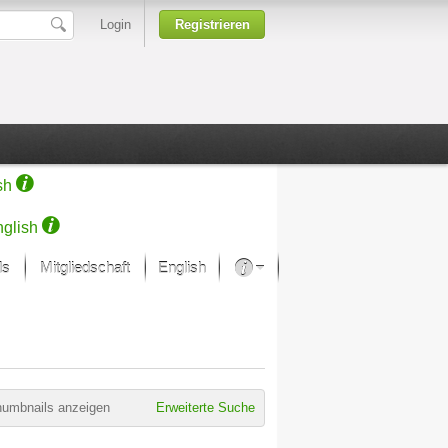
Login
Registrieren
sh
glish
ds
Mitgliedschaft
English
Über unsere Leidenschaft
rprojekt von Samsung
Kunsthäuser
humbnails anzeigen
Erweiterte Suche