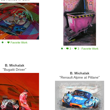
·
Favorite Work
·
·
3
3
·
Favorite Work
B. Michalak
"Bugatti Driver"
B. Michalak
"Renault Alpine at Pitlane"