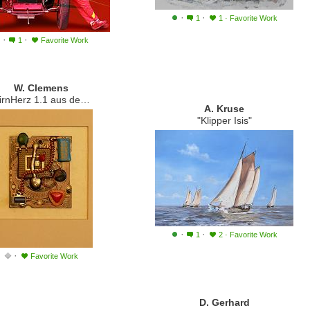
·
·
1
1
·
Favorite Work
·
·
1
Favorite Work
W. Clemens
Herz 1.1 aus der Serie Prozessorkunst"
A. Kruse
"Klipper Isis"
·
·
1
2
·
Favorite Work
·
Favorite Work
D. Gerhard