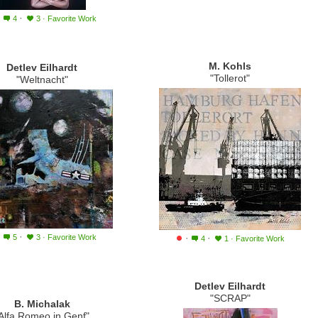
·
·
4
3
·
Favorite Work
M. Kohls
Detlev Eilhardt
"Tollerot"
"Weltnacht"
·
·
·
·
5
3
·
Favorite Work
4
1
·
Favorite Work
Detlev Eilhardt
"SCRAP"
B. Michalak
Alfa Romeo in Genf"