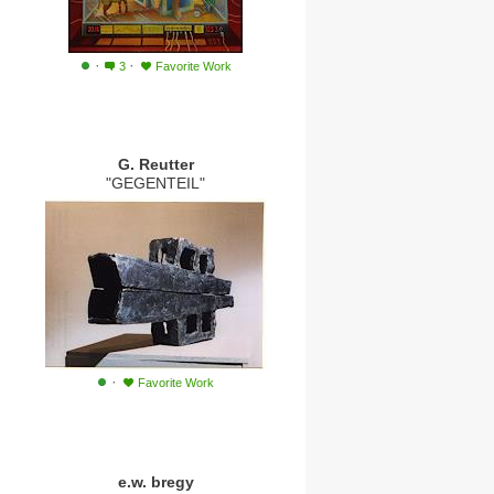
·
·
3
Favorite Work
G. Reutter
"GEGENTEIL"
·
Favorite Work
e.w. bregy