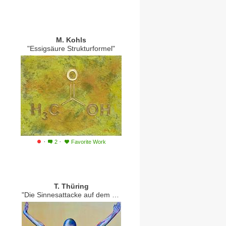
M. Kohls
"Essigsäure Strukturformel"
·
·
2
Favorite Work
T. Thüring
"Die Sinnesattacke auf dem Mars"