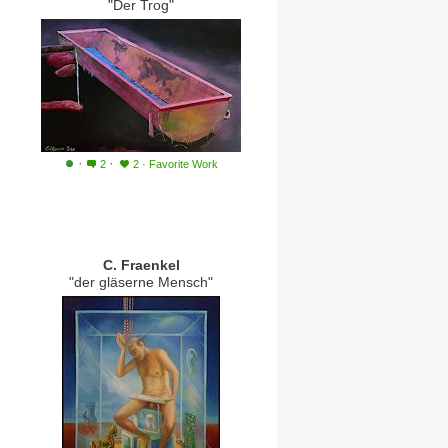
"Der Trog"
·
·
2
2
·
Favorite Work
C. Fraenkel
"der gläserne Mensch"