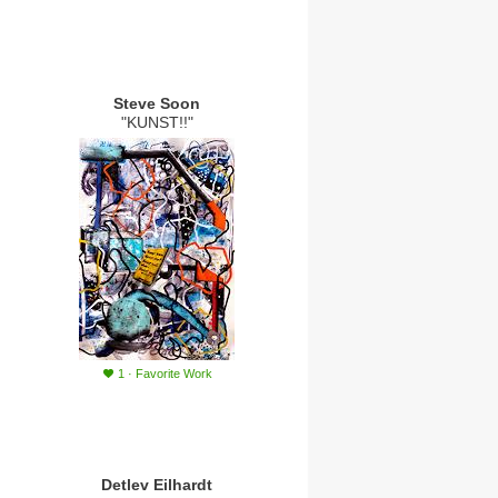
Steve Soon
"KUNST!!"
1
·
Favorite Work
Detlev Eilhardt