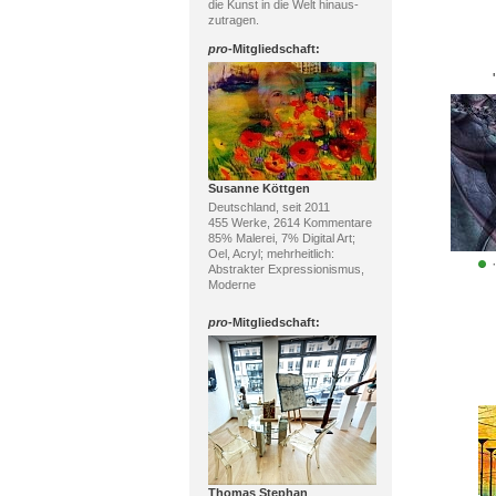
die Kunst in die Welt hinaus-
zutragen.
pro
-Mitgliedschaft:
Susanne Köttgen
Deutschland, seit 2011
455 Werke, 2614 Kommentare
85% Malerei, 7% Digital Art;
Oel, Acryl; mehrheitlich:
Abstrakter Expressionismus,
Moderne
pro
-Mitgliedschaft:
Thomas Stephan