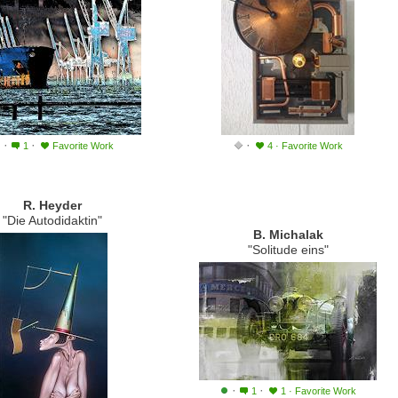
·
·
·
1
Favorite Work
4
·
Favorite Work
R. Heyder
"Die Autodidaktin"
B. Michalak
"Solitude eins"
·
·
1
1
·
Favorite Work