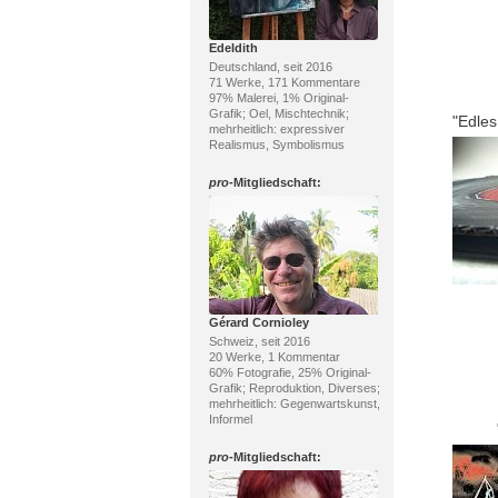
Edeldith
Deutschland, seit 2016
71 Werke, 171 Kommentare
97% Malerei, 1% Original-
Grafik; Oel, Mischtechnik;
"Edles
mehrheitlich: expressiver
Realismus, Symbolismus
pro
-Mitgliedschaft:
Gérard Cornioley
Schweiz, seit 2016
20 Werke, 1 Kommentar
60% Fotografie, 25% Original-
Grafik; Reproduktion, Diverses;
mehrheitlich: Gegenwartskunst,
Informel
pro
-Mitgliedschaft: