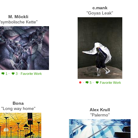
c.mank
"Goyas Leak"
M. Möckli
"symbolische Kette"
·
·
1
3
·
Favorite Work
·
·
5
Favorite Work
Bona
"Long way home"
Alex Krull
"Palermo"