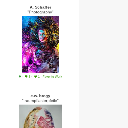
A. Schäffer
"Photography"
·
·
3
1
·
Favorite Work
e.w. bregy
"traumpflasterpfeile"