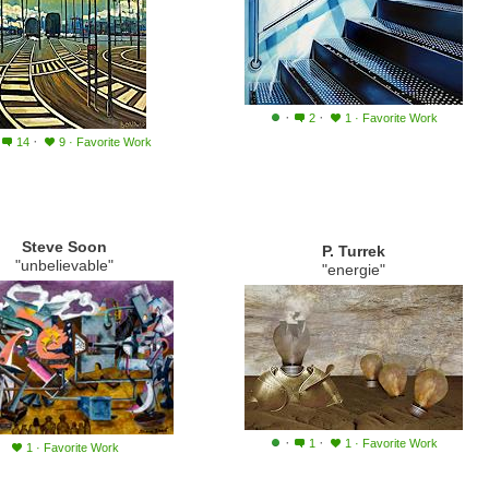
·
·
2
1
·
Favorite Work
·
14
9
·
Favorite Work
Steve Soon
P. Turrek
"unbelievable"
"energie"
·
·
1
1
·
Favorite Work
1
·
Favorite Work