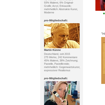
93% Malerei, 6% Original-
Grafik; Acryl, Enkaustik;
mehrheitlich: Abstrakte Kunst,
Moderne
pro
-Mitgliedschaft:
"Hirn
Martin Künne
Deutschland, seit 2015
275 Werke, 242 Kommentare
45% Malerei, 38% Zeichnung;
Pastelle, Pastellkreide;
mehrheitlich: Gegenwartskunst,
expressiver Realismus
pro
-Mitgliedschaft: