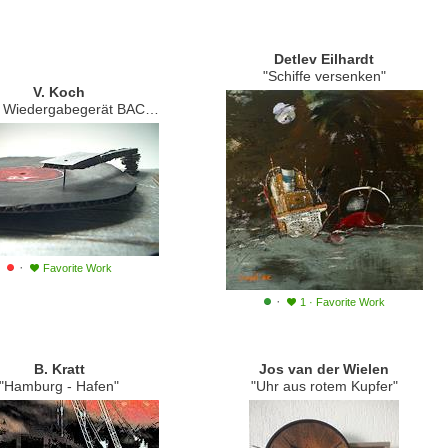
Detlev Eilhardt
"Schiffe versenken"
V. Koch
 Wiedergabegerät BACK 20"
·
Favorite Work
·
1
·
Favorite Work
B. Kratt
Jos van der Wielen
"Hamburg - Hafen"
"Uhr aus rotem Kupfer"