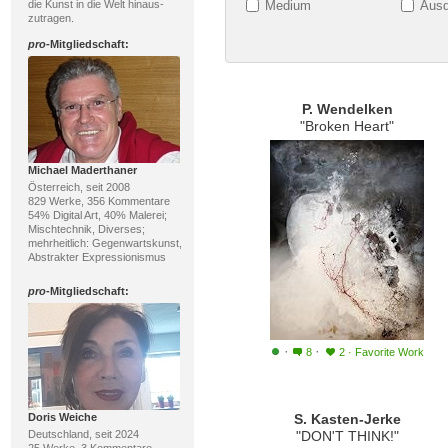
die Kunst in die Welt hinaus-
Medium
Ausd
zutragen.
pro
-Mitgliedschaft:
P. Wendelken
"Broken Heart"
Michael Maderthaner
Österreich, seit 2008
829 Werke, 356 Kommentare
54% Digital Art, 40% Malerei;
Mischtechnik, Diverses;
mehrheitlich: Gegenwartskunst,
Abstrakter Expressionismus
pro
-Mitgliedschaft:
·
·
8
2
·
Favorite Work
Doris Weiche
S. Kasten-Jerke
Deutschland, seit 2024
"DON'T THINK!"