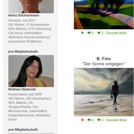
Heinz Kilchenmann
Schweiz, seit 2017
261 Werke, 12 Kommentare
80% Malerei, 17% Zeichnung;
·
·
Oel, Acryl; mehrheitlich:
6
2
·
Favorite Work
Abstrakter Expressionismus,
expressiver Realismus
pro
-Mitgliedschaft:
B. Fritz
"Der Sonne entgegen"
Barbara Straessle
Deutschland, seit 2009
260 Werke, 185 Kommentare
99% Malerei, 1%
Skulptur/Plastik; Oel,
Mischtechnik; mehrheitlich:
Gegenwartskunst, Abstrakte
·
·
Kunst
4
4
·
Favorite Work
pro
-Mitgliedschaft: