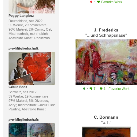
·
Favorite Work
Peggy Langlotz
Deutschland, seit 2022
55 Werke, 2 Kommentare
96% Malerei, 2% Comic; Oel,
J. Frederiks
Mischtechnik; mehrheitlich:
"...und Schnapsnase"
Abstrakte Kunst, Realismus
pro
-Mitgliedschaft:
Cécile Banz
·
·
7
1
·
Favorite Work
Schweiz, seit 2012
39 Werke, 19 Kommentare
97% Malerei, 3% Diverses;
Acryl; mehrheitlich: Colour Field
Painting, Abstrakte Kunst
C. Bormann
pro
-Mitgliedschaft:
"o.T."