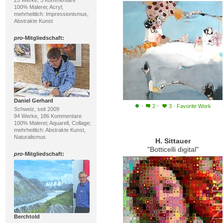
25 Werke, 3 Kommentare
100% Malerei; Acryl;
mehrheitlich: Impressionismus,
Abstrakte Kunst
pro
-Mitgliedschaft:
Daniel Gerhard
·
·
2
3
·
Favorite Work
Schweiz, seit 2009
94 Werke, 186 Kommentare
100% Malerei; Aquarell, Collage;
mehrheitlich: Abstrakte Kunst,
Naturalismus
H. Sittauer
"Botticelli digital"
pro
-Mitgliedschaft:
Berchtold