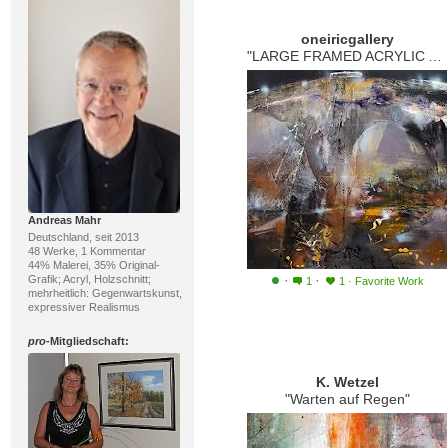
oneiricgallery
"LARGE FRAMED ACRYLIC ABSTRACT LANDSCAPE MINDSCAPE LIGHTSCAPE THE NIGHT SECRET GARDENS BY O KLOSKA"
Andreas Mahr
Deutschland, seit 2013
48 Werke, 1 Kommentar
44% Malerei, 35% Original-
·
·
Grafik; Acryl, Holzschnitt;
1
1
·
Favorite Work
mehrheitlich: Gegenwartskunst,
expressiver Realismus
pro
-Mitgliedschaft:
K. Wetzel
"Warten auf Regen"