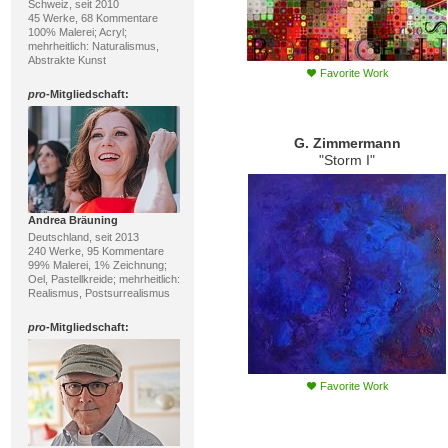
Schweiz, seit 2010
45 Werke, 68 Kommentare
100% Malerei; Acryl;
mehrheitlich: Naturalismus,
Abstrakte Kunst
Favorite Work
pro
-Mitgliedschaft:
G. Zimmermann
"Storm I"
Andrea Bräuning
Deutschland, seit 2013
240 Werke, 95 Kommentare
99% Malerei, 1% Zeichnung;
Oel, Pastellkreide; mehrheitlich:
Realismus, Postsurrealismus
pro
-Mitgliedschaft:
Favorite Work