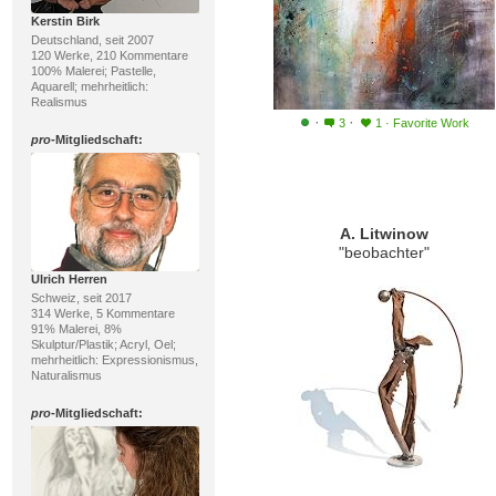
Kerstin Birk
Deutschland, seit 2007
120 Werke, 210 Kommentare
100% Malerei; Pastelle,
Aquarell; mehrheitlich:
Realismus
·
·
3
1
·
Favorite Work
pro
-Mitgliedschaft:
A. Litwinow
"beobachter"
Ulrich Herren
Schweiz, seit 2017
314 Werke, 5 Kommentare
91% Malerei, 8%
Skulptur/Plastik; Acryl, Oel;
mehrheitlich: Expressionismus,
Naturalismus
pro
-Mitgliedschaft: