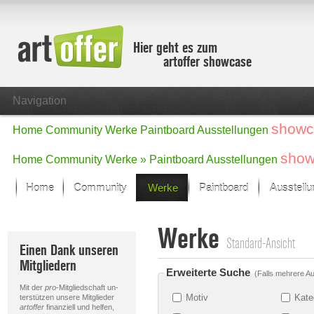
Hier geht es zum
artoffer showcase
Navigation
showc
Home
Community
Werke
Paintboard
Ausstellungen
show
Home
Community
Werke »
Paintboard
Ausstellungen
Home
Community
Werke
Paintboard
Ausstell
Showcase
Werke
Der letzte Monat im Fokus
Standard-Ansicht
Einen Dank unseren
Alle Fokus-Werke
Mitgliedern
Standard-Ansicht
Erweiterte Suche
(Falls mehrere Au
Fokus-Werke
Mit der
pro
-Mitgliedschaft un-
Neue Werke – Auswahl
Motiv
Kate
terstützen unsere Mitglieder
artoffer
finanziell und helfen,
Alle neuen Werke