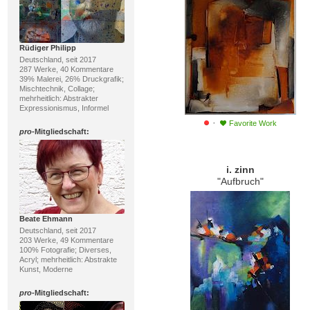
Rüdiger Philipp
Deutschland, seit 2017
287 Werke, 40 Kommentare
39% Malerei, 26% Druckgrafik;
Mischtechnik, Collage;
mehrheitlich: Abstrakter
Expressionismus, Informel
·
Favorite Work
pro
-Mitgliedschaft:
i. zinn
"Aufbruch"
Beate Ehmann
Deutschland, seit 2017
203 Werke, 49 Kommentare
100% Fotografie; Diverses,
Acryl; mehrheitlich: Abstrakte
Kunst, Moderne
pro
-Mitgliedschaft: