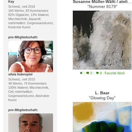
Susanne Müller-Wälti / atelier card and art
Kay
"Nummer 8179"
Schweiz, seit 2016
184 Werke, 83 Kommentare
82% Digital Art, 13% Malerei;
Mischtechnik, Aquarell;
mehrheitlich: Gegenwartskunst,
Konkrete Kunst
pro
-Mitgliedschaft:
·
·
3
9
·
Favorite Work
silvia federspiel
Schweiz, seit 2015
48 Werke, 74 Kommentare
100% Malerei; Mischtechnik,
Oel; mehrheitlich:
L. Baar
Gegenwartskunst, Abstrakte
"Glowing Day"
Kunst
pro
-Mitgliedschaft: