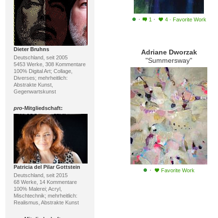
·
·
1
4
·
Favorite Work
Dieter Bruhns
Adriane Dworzak
Deutschland, seit 2005
"Summersway"
5453 Werke, 308 Kommentare
100% Digital Art; Collage,
Diverses; mehrheitlich:
Abstrakte Kunst,
Gegenwartskunst
pro
-Mitgliedschaft:
Patricia del Pilar Gottstein
·
Favorite Work
Deutschland, seit 2015
68 Werke, 14 Kommentare
100% Malerei; Acryl,
Mischtechnik; mehrheitlich:
Realismus, Abstrakte Kunst