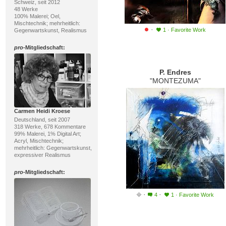
Schweiz, seit 2012
48 Werke
100% Malerei; Oel,
Mischtechnik; mehrheitlich:
·
1
·
Favorite Work
Gegenwartskunst, Realismus
pro
-Mitgliedschaft:
P. Endres
"MONTEZUMA"
Carmen Heidi Kroese
Deutschland, seit 2007
318 Werke, 678 Kommentare
99% Malerei, 1% Digital Art;
Acryl, Mischtechnik;
mehrheitlich: Gegenwartskunst,
expressiver Realismus
pro
-Mitgliedschaft:
·
·
4
1
·
Favorite Work