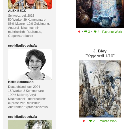
ALEX BECK
Schweiz, seit 2015
50 Werke, 39 Kommentare
86% Malerei, 12% Zeichnung;
Aquarell, Mischtechnik;
·
·
mehrheitlich: Realismus,
3
4
·
Favorite Work
Gegenwartskunst
pro
-Mitgliedschaft:
J. Bley
"Yggdrasil 1/10"
Heike Schümann
Deutschland, seit 2024
15 Werke, 2 Kommentare
100% Malerei; Acryl,
Mischtechnik; mehrheitlich:
expressiver Realismus,
Abstrakter Expressionismus
pro
-Mitgliedschaft:
·
2
·
Favorite Work