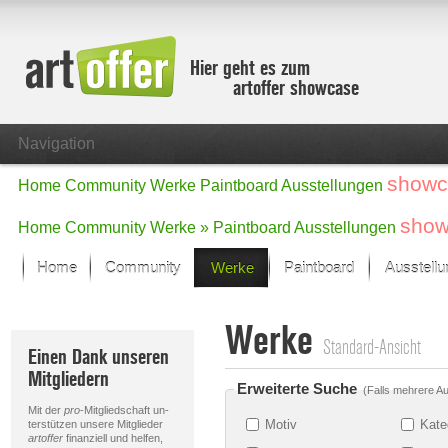
Hier geht es zum
artoffer showcase
Navigation
showc
Home
Community
Werke
Paintboard
Ausstellungen
show
Home
Community
Werke »
Paintboard
Ausstellungen
Home
Community
Werke
Paintboard
Ausstell
Showcase
Werke
Der letzte Monat im Fokus
Standard-Ansicht
Einen Dank unseren
Alle Fokus-Werke
Mitgliedern
Standard-Ansicht
Erweiterte Suche
(Falls mehrere Au
Fokus-Werke
Mit der
pro
-Mitgliedschaft un-
Neue Werke – Auswahl
Motiv
Kate
terstützen unsere Mitglieder
artoffer
finanziell und helfen,
Alle neuen Werke