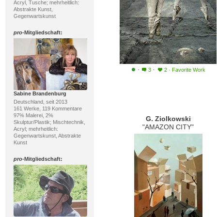
Acryl, Tusche; mehrheitlich:
Abstrakte Kunst,
Gegenwartskunst
pro
-Mitgliedschaft:
·
·
3
2
·
Favorite Work
Sabine Brandenburg
Deutschland, seit 2013
161 Werke, 119 Kommentare
97% Malerei, 2%
G. Ziolkowski
Skulptur/Plastik; Mischtechnik,
"AMAZON CITY"
Acryl; mehrheitlich:
Gegenwartskunst, Abstrakte
Kunst
pro
-Mitgliedschaft: