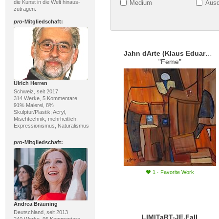
die Kunst in die Welt hinaus-
Medium
Ausd
zutragen.
pro
-Mitgliedschaft:
Jahn dArte (Klaus Eduard Jahn)
"Feme"
Ulrich Herren
Schweiz, seit 2017
314 Werke, 5 Kommentare
91% Malerei, 8%
Skulptur/Plastik; Acryl,
Mischtechnik; mehrheitlich:
Expressionismus, Naturalismus
pro
-Mitgliedschaft:
1
·
Favorite Work
Andrea Bräuning
Deutschland, seit 2013
LIMITaRT-JE.Fall