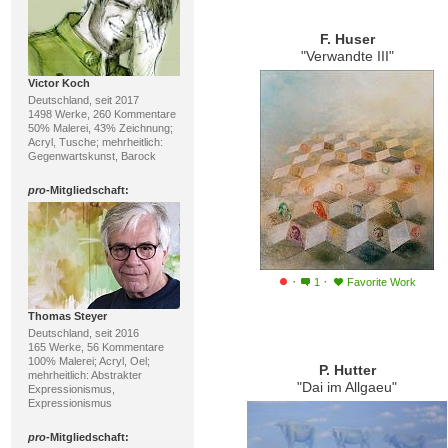
F. Huser
"Verwandte III"
Victor Koch
Deutschland, seit 2017
1498 Werke, 260 Kommentare
50% Malerei, 43% Zeichnung;
Acryl, Tusche; mehrheitlich:
Gegenwartskunst, Barock
pro
-Mitgliedschaft:
·
·
1
Favorite Work
Thomas Steyer
Deutschland, seit 2016
165 Werke, 56 Kommentare
100% Malerei; Acryl, Oel;
P. Hutter
mehrheitlich: Abstrakter
"Dai im Allgaeu"
Expressionismus,
Expressionismus
pro
-Mitgliedschaft: