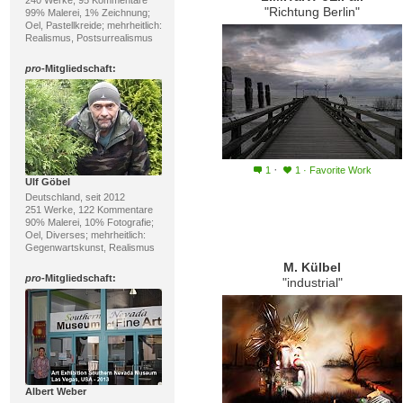
240 Werke, 95 Kommentare
"Richtung Berlin"
99% Malerei, 1% Zeichnung;
Oel, Pastellkreide; mehrheitlich:
Realismus, Postsurrealismus
pro
-Mitgliedschaft:
·
1
1
·
Favorite Work
Ulf Göbel
Deutschland, seit 2012
251 Werke, 122 Kommentare
90% Malerei, 10% Fotografie;
Oel, Diverses; mehrheitlich:
Gegenwartskunst, Realismus
M. Külbel
pro
-Mitgliedschaft:
"industrial"
Albert Weber