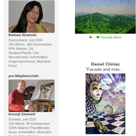
Barbara Straessle
·
Favorite Work
Deutschland, seit 2009
260 Werke, 185 Kommentare
99% Malerei, 1%
Skulptur/Plastik; Oel,
Mischtechnik; mehrheitlich:
Gegenwartskunst, Abstrakte
Daniel Chiriac
Kunst
"Facade and masquerade"
pro
-Mitgliedschaft:
Konrad Zimmerli
Schweiz, seit 2010
126 Werke, 85 Kommentare
100% Malerei; Pastellkreide,
Acryl; mehrheitlich: Abstrakte