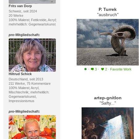
Frits van Dorp
P. Turrek
Schweiz, seit 2024
"ausbruch"
20 Werke
100% Malerei; Fettkreide, Acryl;
mehrheitlich: Gegenwartskunst
pro
-Mitgliedschaft:
·
·
3
2
·
Favorite Work
Hiltrud Schick
Deutschland, seit 2013
211 Werke, 75 Kommentare
100% Malerei; Acryl,
Mischtechnik; mehrheitlich:
Gegenwartskunst,
artep-gnitlon
Impressionismus
"Safty..."
pro
-Mitgliedschaft: