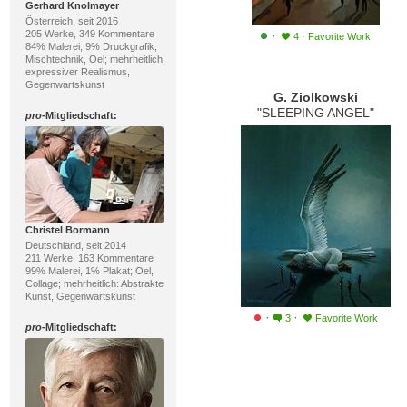
Gerhard Knolmayer
Österreich, seit 2016
205 Werke, 349 Kommentare
·
4
·
Favorite Work
84% Malerei, 9% Druckgrafik;
Mischtechnik, Oel; mehrheitlich:
expressiver Realismus,
Gegenwartskunst
G. Ziolkowski
"SLEEPING ANGEL"
pro
-Mitgliedschaft:
Christel Bormann
Deutschland, seit 2014
211 Werke, 163 Kommentare
99% Malerei, 1% Plakat; Oel,
Collage; mehrheitlich: Abstrakte
Kunst, Gegenwartskunst
·
·
3
Favorite Work
pro
-Mitgliedschaft: