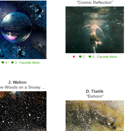
"Cosmic Reflection"
·
·
2
4
·
Favorite Work
·
·
4
3
·
Favorite Work
J. Walton
he Woods on a Snowy Night"
D. Tlatlik
"Einhorn"