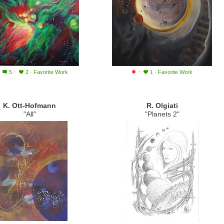
·
·
·
5
2
·
Favorite Work
1
·
Favorite Work
K. Ott-Hofmann
R. Olgiati
"All"
"Planets 2"