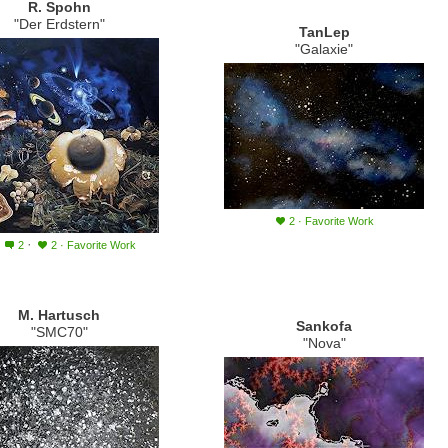
R. Spohn
"Der Erdstern"
TanLep
"Galaxie"
2
·
Favorite Work
·
·
2
2
·
Favorite Work
M. Hartusch
Sankofa
"SMC70"
"Nova"