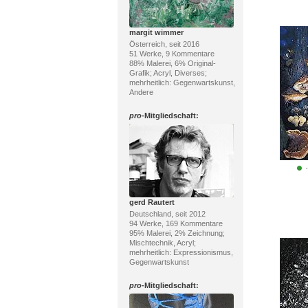
margit wimmer
Österreich, seit 2016
51 Werke, 9 Kommentare
88% Malerei, 6% Original-
Grafik; Acryl, Diverses;
mehrheitlich: Gegenwartskunst,
Andere
pro
-Mitgliedschaft:
gerd Rautert
Deutschland, seit 2012
94 Werke, 169 Kommentare
95% Malerei, 2% Zeichnung;
Mischtechnik, Acryl;
mehrheitlich: Expressionismus,
Gegenwartskunst
pro
-Mitgliedschaft: