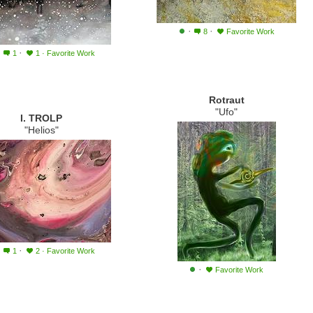
·
·
8
Favorite Work
·
·
1
1
·
Favorite Work
Rotraut
"Ufo"
I. TROLP
"Helios"
·
·
1
2
·
Favorite Work
·
Favorite Work