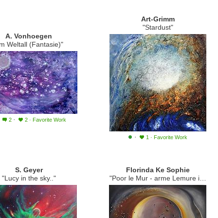
Art-Grimm
"Stardust"
A. Vonhoegen
Im Weltall (Fantasie)"
·
·
2
2
·
Favorite Work
·
1
·
Favorite Work
S. Geyer
Florinda Ke Sophie
"Lucy in the sky.."
"Poor le Mur - arme Lemure in Graz"