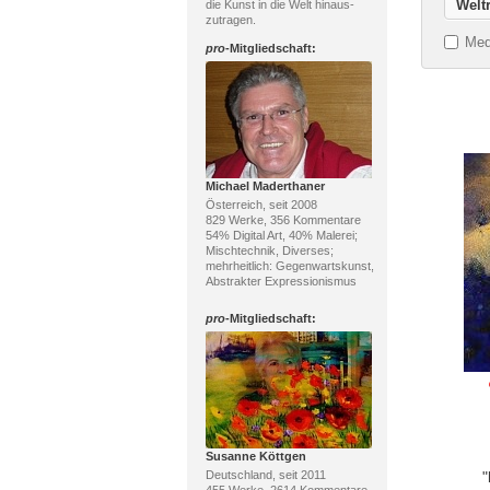
die Kunst in die Welt hinaus-
zutragen.
Med
pro
-Mitgliedschaft:
Michael Maderthaner
Österreich, seit 2008
829 Werke, 356 Kommentare
54% Digital Art, 40% Malerei;
Mischtechnik, Diverses;
mehrheitlich: Gegenwartskunst,
Abstrakter Expressionismus
pro
-Mitgliedschaft:
Susanne Köttgen
Deutschland, seit 2011
"