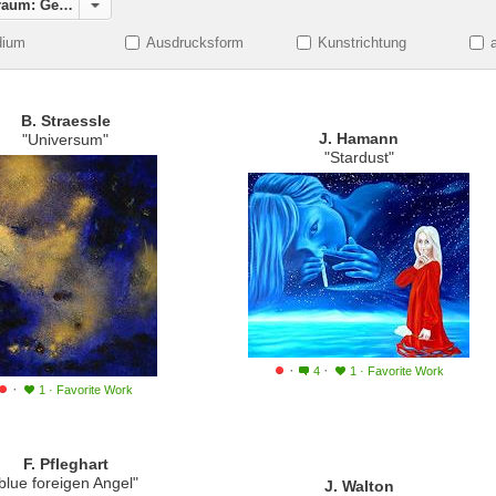
Weltraum: Gestirne
ium
Ausdrucksform
Kunstrichtung
B. Straessle
J. Hamann
"Universum"
"Stardust"
·
·
4
1
·
Favorite Work
·
1
·
Favorite Work
F. Pfleghart
blue foreigen Angel"
J. Walton