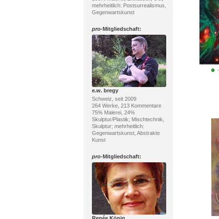
mehrheitlich: Postsurrealismus,
Gegenwartskunst
pro
-Mitgliedschaft:
e.w. bregy
Schweiz, seit 2009
264 Werke, 213 Kommentare
75% Malerei, 24%
Skulptur/Plastik; Mischtechnik,
Skulptur; mehrheitlich:
Gegenwartskunst, Abstrakte
Kunst
pro
-Mitgliedschaft:
Renée König