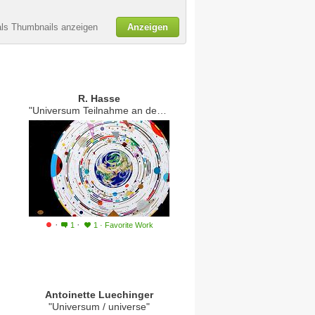
als Thumbnails anzeigen
Anzeigen
R. Hasse
"Universum Teilnahme an der V. Internationale Biennale Hamburg"
·
·
1
1
·
Favorite Work
Antoinette Luechinger
"Universum / universe"