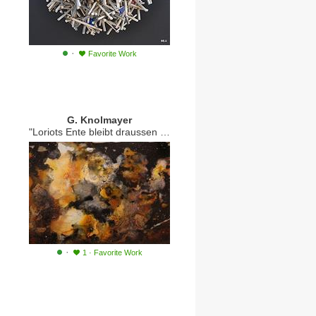
·
Favorite Work
G. Knolmayer
"Loriots Ente bleibt draussen im Tarantelnebel"
·
1
·
Favorite Work