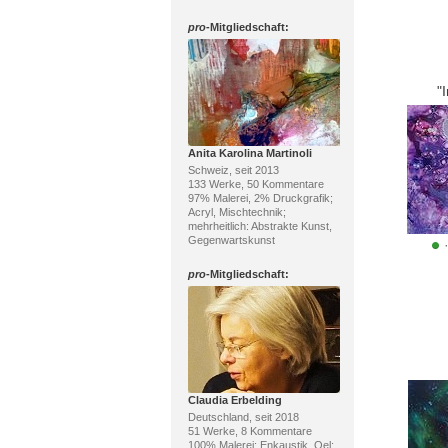
pro
-Mitgliedschaft:
"
Anita Karolina Martinoli
Schweiz, seit 2013
133 Werke, 50 Kommentare
97% Malerei, 2% Druckgrafik;
Acryl, Mischtechnik;
mehrheitlich: Abstrakte Kunst,
Gegenwartskunst
pro
-Mitgliedschaft:
Claudia Erbelding
Deutschland, seit 2018
51 Werke, 8 Kommentare
100% Malerei; Enkaustik, Oel;