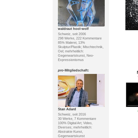
waldraut hool-wolf
Schweiz, seit 2006
298 Werke, 222 Kommentare
85% Malerei, 13%
Skulptur/Plastik; Mischtechnik,
Oel; mehrheitlich:
Gegenwartskunst, Neo-
Expressionismus
pro
-Mitgliedschaft:
Stan Adard
Schweiz, seit 2016
30 Werke, 7 Kommentare
100% Digital Art; Video,
Diverses; mehrheitlich:
Abstrakte Kunst,
Gegenwartskunst