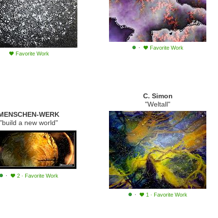
·
Favorite Work
Favorite Work
C. Simon
"Weltall"
MENSCHEN-WERK
"build a new world"
·
2
·
Favorite Work
·
1
·
Favorite Work