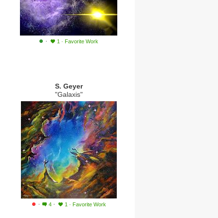
·
1
·
Favorite Work
S. Geyer
"Galaxis"
·
·
4
1
·
Favorite Work