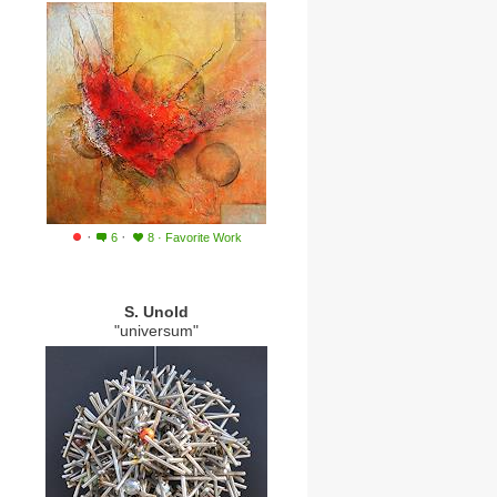
·
·
6
8
·
Favorite Work
S. Unold
"universum"