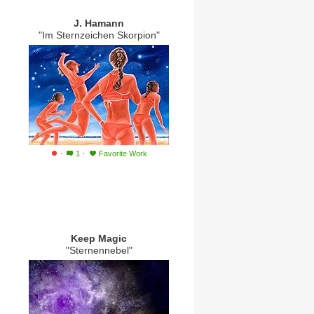
J. Hamann
"Im Sternzeichen Skorpion"
·
·
1
Favorite Work
Keep Magic
"Sternennebel"