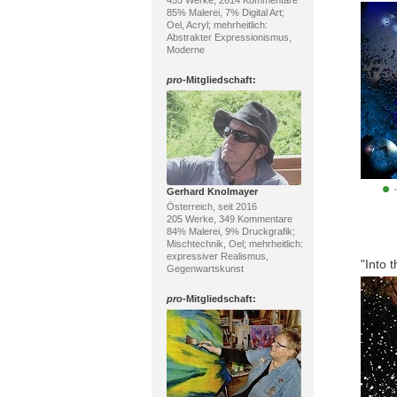
455 Werke, 2614 Kommentare
85% Malerei, 7% Digital Art;
Oel, Acryl; mehrheitlich:
Abstrakter Expressionismus,
Moderne
pro
-Mitgliedschaft:
Gerhard Knolmayer
Österreich, seit 2016
205 Werke, 349 Kommentare
84% Malerei, 9% Druckgrafik;
Mischtechnik, Oel; mehrheitlich:
expressiver Realismus,
"Into t
Gegenwartskunst
pro
-Mitgliedschaft: