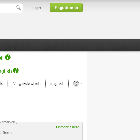
Login
Registrieren
sh
glish
ds
Mitgliedschaft
English
Über unsere Leidenschaft
rprojekt von Samsung
Kunsthäuser
kombiniert.)
Einfache Suche
Grösse