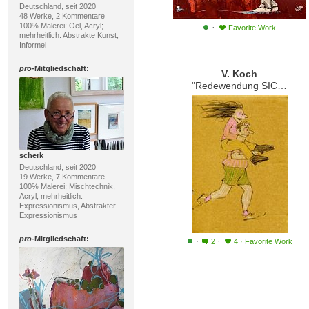
Deutschland, seit 2020
48 Werke, 2 Kommentare
100% Malerei; Oel, Acryl;
·
Favorite Work
mehrheitlich: Abstrakte Kunst,
Informel
pro
-Mitgliedschaft:
V. Koch
"Redewendung SICH AUF DEM LAUFENDEN HALTEN"
scherk
Deutschland, seit 2020
19 Werke, 7 Kommentare
100% Malerei; Mischtechnik,
Acryl; mehrheitlich:
Expressionismus, Abstrakter
Expressionismus
pro
-Mitgliedschaft:
·
·
2
4
·
Favorite Work