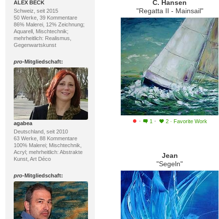
C. Hansen
ALEX BECK
"Regatta II - Mainsail"
Schweiz, seit 2015
50 Werke, 39 Kommentare
86% Malerei, 12% Zeichnung;
Aquarell, Mischtechnik;
mehrheitlich: Realismus,
Gegenwartskunst
pro
-Mitgliedschaft:
·
·
1
2
·
Favorite Work
agabea
Deutschland, seit 2010
63 Werke, 88 Kommentare
100% Malerei; Mischtechnik,
Acryl; mehrheitlich: Abstrakte
Jean
Kunst, Art Déco
"Segeln"
pro
-Mitgliedschaft: