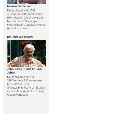
Monika Ostheimer
Deutschland, seit 2009
404 Werke, 215 Kommentare
98% Malerei, 2% Druckgrafik;
Mischtechnik, Monotypie;
mehrheitlich: Gegenwartskunst,
Abstrakte Kunst
pro
-Mitgliedschaft:
Jahn dArte (Klaus Eduard
Jahn)
Deutschland, seit 2008
228 Werke, 47 Kommentare
68% Malerei, 32%
Skulptur/Plastik; Acryl, Skulptur;
mehrheitlich: Abstrakte Kunst,
Gegenwartskunst