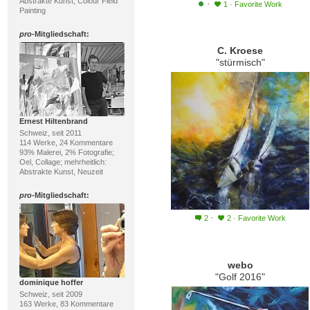
Abstrakte Kunst, Colour Field
·
1
·
Favorite Work
Painting
pro
-Mitgliedschaft:
C. Kroese
"stürmisch"
Ernest Hiltenbrand
Schweiz, seit 2011
114 Werke, 24 Kommentare
93% Malerei, 2% Fotografie;
Oel, Collage; mehrheitlich:
Abstrakte Kunst, Neuzeit
pro
-Mitgliedschaft:
·
2
2
·
Favorite Work
webo
"Golf 2016"
dominique hoffer
Schweiz, seit 2009
163 Werke, 83 Kommentare