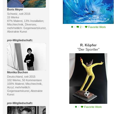
Boris Meyer
Schweiz, seit 2016
15 Werke
87% Malerei, 13% Installation;
Mischtechnik, Diverses;
·
·
2
Favorite Work
mehrheitlich: Gegenwartskunst,
Abstrakte Kunst
pro
-Mitgliedschaft:
R. Köpfer
"Der Sportler"
Monika Buchen
Deutschland, seit 2015
102 Werke, 50 Kommentare
100% Malerei; Mischtechnik,
Acryl; mehrheitlich:
Gegenwartskunst, Abstrakte
Kunst
pro
-Mitgliedschaft:
·
Favorite Work