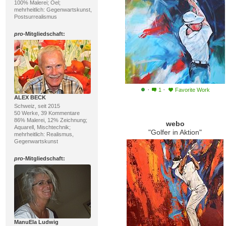
100% Malerei; Oel;
mehrheitlich: Gegenwartskunst,
Postsurrealismus
pro
-Mitgliedschaft:
·
·
1
Favorite Work
ALEX BECK
Schweiz, seit 2015
50 Werke, 39 Kommentare
86% Malerei, 12% Zeichnung;
webo
Aquarell, Mischtechnik;
"Golfer in Aktion"
mehrheitlich: Realismus,
Gegenwartskunst
pro
-Mitgliedschaft:
ManuEla Ludwig