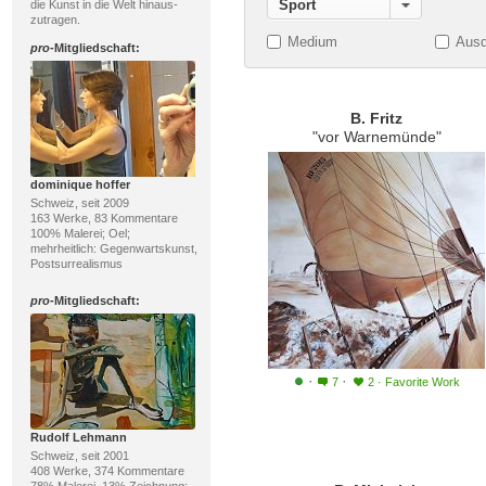
Sport
die Kunst in die Welt hinaus-
zutragen.
Medium
Ausd
pro
-Mitgliedschaft:
B. Fritz
"vor Warnemünde"
dominique hoffer
Schweiz, seit 2009
163 Werke, 83 Kommentare
100% Malerei; Oel;
mehrheitlich: Gegenwartskunst,
Postsurrealismus
pro
-Mitgliedschaft:
·
·
7
2
·
Favorite Work
Rudolf Lehmann
Schweiz, seit 2001
408 Werke, 374 Kommentare