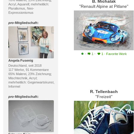
78% Malerei, 13% Zeichnung;
B. Michalak
Acryl, Aquarell; mehrheitlich:
"Renault Alpine at Pitlane"
Pluralismus, Neo-
Expressionismus
pro
-Mitgliedschaft:
·
·
1
1
·
Favorite Work
Angela Fusenig
Deutschland, seit 2018
117 Werke, 91 Kommentare
65% Malerei, 23% Zeichnung;
Mischtechnik, Acryl;
mehrheitlich: Gegenwartskunst,
Informel
R. Tellenbach
"Freizeit"
pro
-Mitgliedschaft: