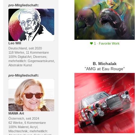
pro
-Mitgliedschaft:
Leo Will
1
·
Favorite Work
Deutschland, seit 2020
118 Werke, 11 Kommentare
100% Digital Art; Diverses;
mehrheitlich: Gegenwartskunst,
B. Michalak
Abstrakte Kunst
"AMG at Eau Rouge"
pro
-Mitgliedschaft:
MAWA Art
Österreich, seit 2024
62 Werke, 6 Kommentare
100% Malerei; Acryl,
Mischtechnik; mehrheitlich: