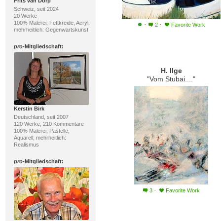
Frits van Dorp
Schweiz, seit 2024
20 Werke
100% Malerei; Fettkreide, Acryl;
·
·
2
Favorite Work
mehrheitlich: Gegenwartskunst
pro
-Mitgliedschaft:
H. Ilge
"Vom Stubai...."
Kerstin Birk
Deutschland, seit 2007
120 Werke, 210 Kommentare
100% Malerei; Pastelle,
Aquarell; mehrheitlich:
Realismus
pro
-Mitgliedschaft:
·
3
Favorite Work