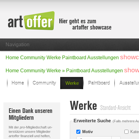
Hier geht es zum
artoffer showcase
Navigation
showc
Home
Community
Werke
Paintboard
Ausstellungen
show
Home
Community
Werke »
Paintboard
Ausstellungen
Home
Community
Werke
Paintboard
Ausstell
Showcase
Werke
Der letzte Monat im Fokus
Standard-Ansicht
Einen Dank unseren
Alle Fokus-Werke
Mitgliedern
Standard-Ansicht
Erweiterte Suche
(Falls mehrere Au
Fokus-Werke
Mit der
pro
-Mitgliedschaft un-
Neue Werke – Auswahl
Motiv
Kate
terstützen unsere Mitglieder
artoffer
finanziell und helfen,
Alle neuen Werke