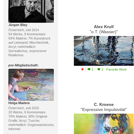
Jürgen Bley
Alex Krull
Österreich, seit 2014
"o.T. (Wasser)"
54 Werke, 9 Kommentare
93% Malerei, 7% Kunstdruck
auf Leinwand; Mischtechnik,
Acryl; mehrheitlich:
Surrealismus, expressiver
Realismus
pro
-Mitgliedschaft:
·
·
1
3
·
Favorite Work
Helga Madera
C. Kroese
Österreich, seit 2016
"Expressive Impulsivität"
20 Werke, 6 Kommentare
70% Malerei, 30% Original-
Grafik; Acryl, Tusche;
mehrheitlich: Gegenwartskunst,
Informel