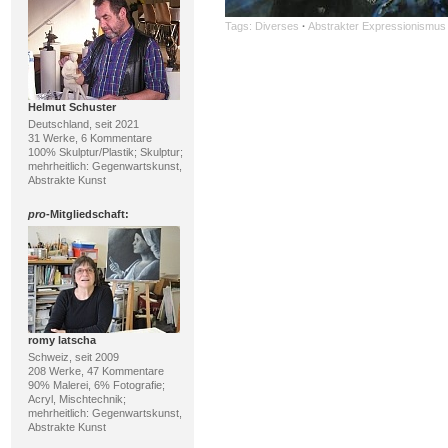
Tags:
Diverses
·
Abstrakter Expressionismus
Helmut Schuster
Deutschland, seit 2021
31 Werke, 6 Kommentare
100% Skulptur/Plastik; Skulptur;
mehrheitlich: Gegenwartskunst,
Abstrakte Kunst
pro
-Mitgliedschaft:
romy latscha
Schweiz, seit 2009
208 Werke, 47 Kommentare
90% Malerei, 6% Fotografie;
Acryl, Mischtechnik;
mehrheitlich: Gegenwartskunst,
Abstrakte Kunst