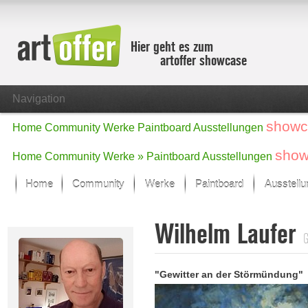
Hier geht es zum
artoffer showcase
Navigation
showc
Home
Community
Werke
Paintboard
Ausstellungen
show
Home
Community
Werke »
Paintboard
Ausstellungen
Home
Community
Werke
Paintboard
Ausstell
Showcase
Wilhelm Laufer
Der letzte Monat im Fokus
G
Alle Fokus-Werke
Standard-Ansicht
"Gewitter an der Störmündung"
Fokus-Werke
Neue Werke – Auswahl
Alle neuen Werke