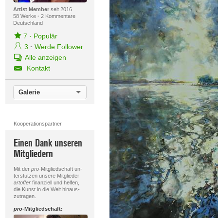
Artist Member
seit 2016
58 Werke
·
2 Kommentare
Deutschland
7
·
Populär
3
·
Werde Follower
Alle anzeigen
Kontakt
Galerie
Kooperationspartner
Einen Dank unseren
Mitgliedern
Mit der
pro
-Mitgliedschaft un-
terstützen unsere Mitglieder
artoffer
finanziell und helfen,
die Kunst in die Welt hinaus-
zutragen.
pro
-Mitgliedschaft: