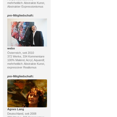
mehrheitlich: Abstrakte Kunst,
Abstrakter Expressionismus
pro
-Mitgliedschaft:
webo
Österreich, seit 2010
372 Werke, 334 Kommentare
100% Malerei; Acryl, Aquarell;
mehrheitlich: Abstrakte Kunst,
expressiver Realismus
pro
-Mitgliedschaft:
Agnes Lang
Deutschland, seit 2008