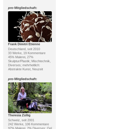
pro
-Mitgliedschaft:
Frank Dimitri Etienne
Deutschland, seit 2010
33 Werke, 19 Kommentare
45% Malerei, 27%
Skulptur/Plastik; Mischtechnik,
Diverses; mehrheitlich:
Abstrakte Kunst, Neuzeit
pro
-Mitgliedschaft:
Theresia Züllig
Schweiz, seit 2001
242 Werke, 106 Kommentare
97% Malerei, 2% Diverses; Oel,