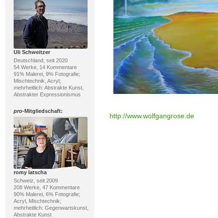
Uli Schweitzer
Deutschland, seit 2020
54 Werke, 14 Kommentare
91% Malerei, 9% Fotografie;
Mischtechnik, Acryl;
mehrheitlich: Abstrakte Kunst,
Abstrakter Expressionismus
pro
-Mitgliedschaft:
http://www.wolfgangrose.de
romy latscha
Schweiz, seit 2009
208 Werke, 47 Kommentare
90% Malerei, 6% Fotografie;
Acryl, Mischtechnik;
mehrheitlich: Gegenwartskunst,
Abstrakte Kunst