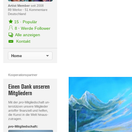
Artist Member
seit 2008
89 Werke
·
51 Kommentare
Deutschland
15
·
Populär
8
·
Werde Follower
Alle anzeigen
Kontakt
Home
Kooperationspartner
Einen Dank unseren
Mitgliedern
Mit der
pro
-Mitgliedschaft un-
terstützen unsere Mitglieder
artoffer
finanziell und helfen,
die Kunst in die Welt hinaus-
zutragen.
pro
-Mitgliedschaft: