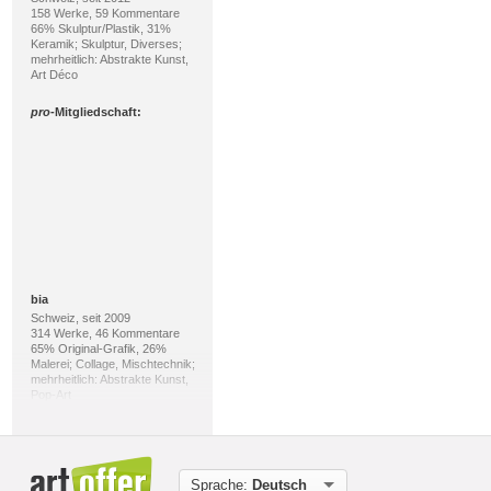
158 Werke, 59 Kommentare
66% Skulptur/Plastik, 31%
Keramik; Skulptur, Diverses;
mehrheitlich: Abstrakte Kunst,
Art Déco
pro
-Mitgliedschaft:
bia
Schweiz, seit 2009
314 Werke, 46 Kommentare
65% Original-Grafik, 26%
Malerei; Collage, Mischtechnik;
mehrheitlich: Abstrakte Kunst,
Pop-Art
pro
-Mitgliedschaft:
Sprache:
Deutsch