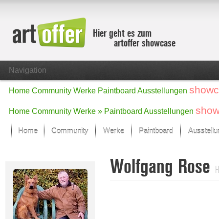
Hier geht es zum
artoffer showcase
Navigation
showc
Home
Community
Werke
Paintboard
Ausstellungen
show
Home
Community
Werke »
Paintboard
Ausstellungen
Home
Community
Werke
Paintboard
Ausstell
Showcase
Wolfgang Rose
Der letzte Monat im Fokus
H
Alle Fokus-Werke
Standard-Ansicht
Fokus-Werke
Neue Werke – Auswahl
Alle neuen Werke