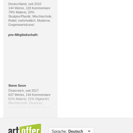
Deutschland, seit 2010
144 Werke, 118 Kommentare
79% Malerei, 20%
Skulptur/Plastik; Mischtechnik,
Relief; mehrheitlich: Moderne,
Gegenwartskunst
pro
-Mitgliedschaft:
Steve Soon
Österreich, seit 2017
637 Werke, 144 Kommentare
61% Malerei, 21% Digital Art;
Mischtechnik, Diverses;
mehrheitlich: Radikale Malerei,
expressiver Realismus
pro
-Mitgliedschaft:
Sprache:
Deutsch