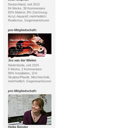
Deutschland, seit 2015
84 Werke, 38 Kommentare
82% Malerei, 8% Zeichnung;
Acryl, Aquarell; mehrheitlich:
Realismus, Gegenwartskunst
pro
-Mitgliedschaft:
Jos van der Wielen
Niederlande, seit 2024
9 Werke, 2 Kommentare
89% Installation, 11%
Skulptur/Plastik; Mischtechnik;
mehrheitlich: Gegenwartskunst
pro
-Mitgliedschaft:
Heike Bender