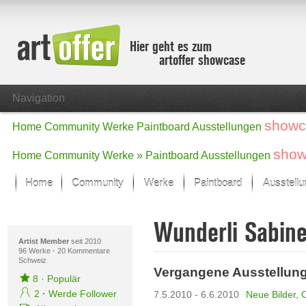
Hier geht es zum
artoffer showcase
Navigation
showc
Home
Community
Werke
Paintboard
Ausstellungen
show
Home
Community
Werke »
Paintboard
Ausstellungen
Home
Community
Werke
Paintboard
Ausstell
Showcase
Wunderli Sabin
Der letzte Monat im Fokus
Alle Fokus-Werke
Artist Member
seit 2010
96 Werke
·
20 Kommentare
Schweiz
Standard-Ansicht
Vergangene Ausstellun
Fokus-Werke
8
·
Populär
Neue Werke – Auswahl
2
·
Werde Follower
7.5.2010 - 6.6.2010
Neue Bilder, 
Alle neuen Werke