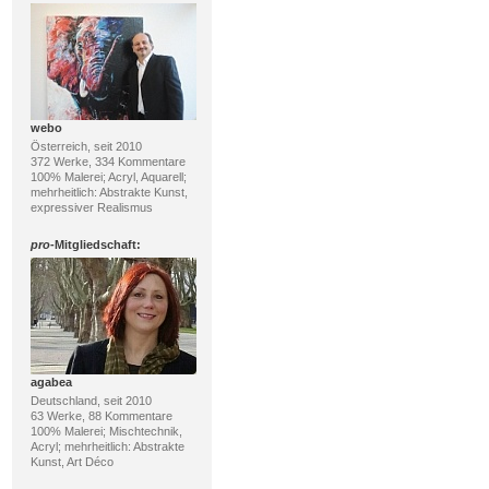
webo
Österreich, seit 2010
372 Werke, 334 Kommentare
100% Malerei; Acryl, Aquarell;
mehrheitlich: Abstrakte Kunst,
expressiver Realismus
pro
-Mitgliedschaft:
agabea
Deutschland, seit 2010
63 Werke, 88 Kommentare
100% Malerei; Mischtechnik,
Acryl; mehrheitlich: Abstrakte
Kunst, Art Déco