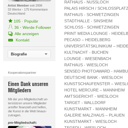
RATHAUS - NUSSLOCH
Artist Member
seit 2006
PALAIS HIRSCH / SCHLOSSPLAT
33 Werke
·
175 Kommentare
Deutschland
RATHAUS - SCHWETZINGEN
STADTHALLE - SINSHEIM
105
·
Populär
SCHLOSS - SCHWETZINGEN
36
·
Werde Follower
PRINT MEDIA LOUNGE - HEIDEL
Alle anzeigen
PECASO – HEIDELBERG
Kontakt
UNIVERSITÄTSKLINIKUM – HEID
KULTNACHT - BUCHEN
Biografie
LOUNGE - WIESENBACH
RATHAUS - WIESLOCH
SENSEO PHOTOAWARD - HAMBUR
Kooperationspartner
DEUTSCHE BANK - WIESLOCH
Einen Dank unseren
KUNSTSCHAUFENSTER – WIESL
Mitgliedern
HOTEL MERCURE – MANNHEIM
AMTSGERICHT - WIESLOCH
Mit der
pro
-Mitgliedschaft un-
TARGET - WALLDORF
terstützen unsere Mitglieder
artoffer
finanziell und helfen,
KUNSTMARKT - MANNHEIM
die Kunst in die Welt hinaus-
GALERIE MALZHAUS – PLAUEN
zutragen.
KUNSTMARKT - WIESLOCH
pro
-Mitgliedschaft:
TEGEDU - WIESLOCH