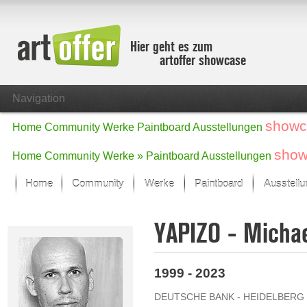
Hier geht es zum
artoffer showcase
Navigation
showc
Home
Community
Werke
Paintboard
Ausstellungen
show
Home
Community
Werke »
Paintboard
Ausstellungen
Home
Community
Werke
Paintboard
Ausstell
Showcase
YAPIZO - Micha
Der letzte Monat im Fokus
Alle Fokus-Werke
Standard-Ansicht
1999 - 2023
Fokus-Werke
Neue Werke – Auswahl
DEUTSCHE BANK - HEIDELBERG
Alle neuen Werke