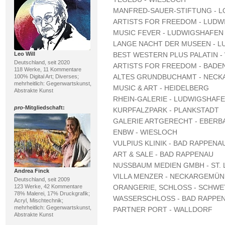
MANFRED-SAUER-STIFTUNG - 
ARTISTS FOR FREEDOM - LUDW
MUSIC FEVER - LUDWIGSHAFEN
LANGE NACHT DER MUSEEN - 
Leo Will
BEST WESTERN PLUS PALATIN -
Deutschland, seit 2020
ARTISTS FOR FREEDOM - BADE
118 Werke, 11 Kommentare
ALTES GRUNDBUCHAMT - NEC
100% Digital Art; Diverses;
mehrheitlich: Gegenwartskunst,
MUSIC & ART - HEIDELBERG
Abstrakte Kunst
RHEIN-GALERIE - LUDWIGSHAF
pro
-Mitgliedschaft:
KURPFALZPARK - PLANKSTADT
GALERIE ARTGERECHT - EBERB
ENBW - WIESLOCH
VULPIUS KLINIK - BAD RAPPENA
ART & SALE - BAD RAPPENAU
NUSSBAUM MEDIEN GMBH - ST.
Andrea Finck
VILLA MENZER - NECKARGEMÜN
Deutschland, seit 2009
123 Werke, 42 Kommentare
ORANGERIE, SCHLOSS - SCHWE
78% Malerei, 17% Druckgrafik;
WASSERSCHLOSS - BAD RAPPE
Acryl, Mischtechnik;
mehrheitlich: Gegenwartskunst,
PARTNER PORT - WALLDORF
Abstrakte Kunst