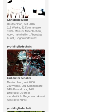
Christiane Mohr
Deutschland, seit 2016
119 Werke, 81 Kommentare
100% Malerei; Mischtechnik,
Acryl; mehrheitlich: Abstrakte
Kunst, Gegenwartskunst
pro
-Mitgliedschaft:
karl dieter schaller
Deutschland, seit 2006
240 Werke, 901 Kommentare
84% Kunstdruck, 14%
Diverses; Diverses;
mehrheitlich: Gegenwartskunst,
Abstrakte Kunst
pro
-Mitgliedschaft: