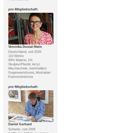
pro
-Mitgliedschaft:
Veronika Dustal-Matic
Deutschland, seit 2026
110 Werke
99% Malerei, 1%
Skulptur/Plastik; Acryl,
Mischtechnik; mehrheitlich:
Gegenwartskunst, Abstrakter
Expressionismus
pro
-Mitgliedschaft:
Daniel Gerhard
Schweiz, seit 2009