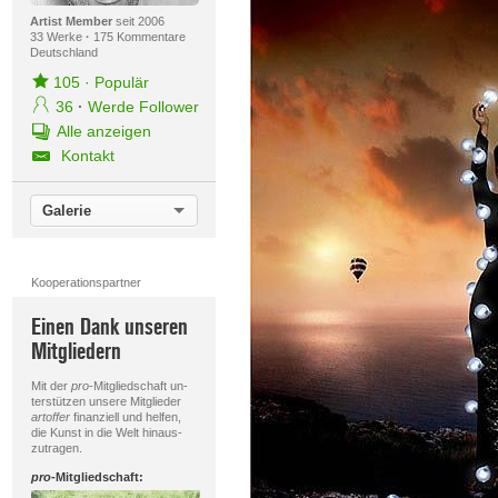
Artist Member
seit 2006
33 Werke
·
175 Kommentare
Deutschland
105
·
Populär
36
·
Werde Follower
Alle anzeigen
Kontakt
Galerie
Kooperationspartner
Einen Dank unseren
Mitgliedern
Mit der
pro
-Mitgliedschaft un-
terstützen unsere Mitglieder
artoffer
finanziell und helfen,
die Kunst in die Welt hinaus-
zutragen.
pro
-Mitgliedschaft: