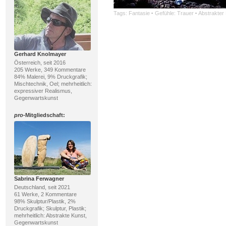
Tags:
Fantasie
·
Gefühle: Trauer
·
Abstrakter
Gerhard Knolmayer
Österreich, seit 2016
205 Werke, 349 Kommentare
84% Malerei, 9% Druckgrafik;
Mischtechnik, Oel; mehrheitlich:
expressiver Realismus,
Gegenwartskunst
pro
-Mitgliedschaft:
Sabrina Ferwagner
Deutschland, seit 2021
61 Werke, 2 Kommentare
98% Skulptur/Plastik, 2%
Druckgrafik; Skulptur, Plastik;
mehrheitlich: Abstrakte Kunst,
Gegenwartskunst