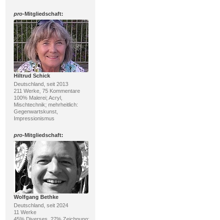
pro
-Mitgliedschaft:
Hiltrud Schick
Deutschland, seit 2013
211 Werke, 75 Kommentare
100% Malerei; Acryl,
Mischtechnik; mehrheitlich:
Gegenwartskunst,
Impressionismus
pro
-Mitgliedschaft:
Wolfgang Bethke
Deutschland, seit 2024
11 Werke
45% Diverses, 27% Zeichnung;