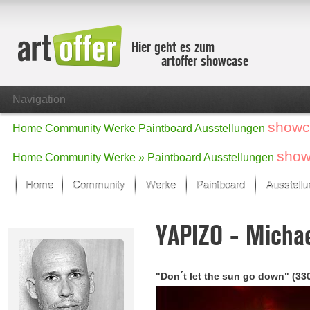
Hier geht es zum
artoffer showcase
Navigation
showc
Home
Community
Werke
Paintboard
Ausstellungen
show
Home
Community
Werke »
Paintboard
Ausstellungen
Home
Community
Werke
Paintboard
Ausstell
Showcase
YAPIZO - Micha
Der letzte Monat im Fokus
Alle Fokus-Werke
Standard-Ansicht
"Don´t let the sun go down" (33
Fokus-Werke
Neue Werke – Auswahl
Alle neuen Werke