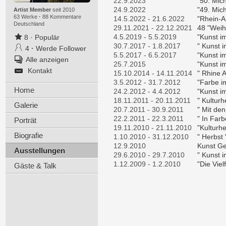
22.9.2023
"50. Mic
24.9.2022
"49. Mic
Artist Member
seit 2010
63 Werke
·
88 Kommentare
14.5.2022 - 21.6.2022
"Rhein-A
Deutschland
29.11.2021 - 22.12.2021
48 "Weih
4.5.2019 - 5.5.2019
"Kunst i
8
·
Populär
30.7.2017 - 1.8.2017
" Kunst 
4
·
Werde Follower
5.5.2017 - 6.5.2017
"Kunst i
Alle anzeigen
25.7.2015
"Kunst i
Kontakt
15.10.2014 - 14.11.2014
" Rhine A
3.5.2012 - 31.7.2012
"Farbe i
Home
24.2.2012 - 4.4.2012
"Kunst i
18.11.2011 - 20.11.2011
" Kulturh
Galerie
20.7.2011 - 30.9.2011
" Mit de
22.2.2011 - 22.3.2011
" In Farb
Porträt
19.11.2010 - 21.11.2010
"Kulturh
Biografie
1.10.2010 - 31.12.2010
" Herbst 
12.9.2010
Kunst Ge
Ausstellungen
29.6.2010 - 29.7.2010
" Kunst 
1.12.2009 - 1.2.2010
"Die Viel
Gäste & Talk