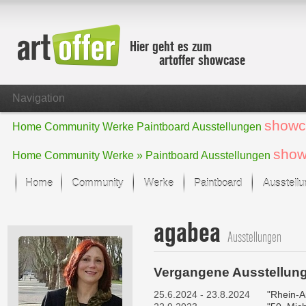
Hier geht es zum
artoffer showcase
Navigation
showc
Home
Community
Werke
Paintboard
Ausstellungen
show
Home
Community
Werke »
Paintboard
Ausstellungen
Home
Community
Werke
Paintboard
Ausstell
Showcase
agabea
Der letzte Monat im Fokus
Ausstellungen
Alle Fokus-Werke
Standard-Ansicht
Vergangene Ausstellun
Fokus-Werke
Neue Werke – Auswahl
25.6.2024 - 23.8.2024
"Rhein-A
Alle neuen Werke