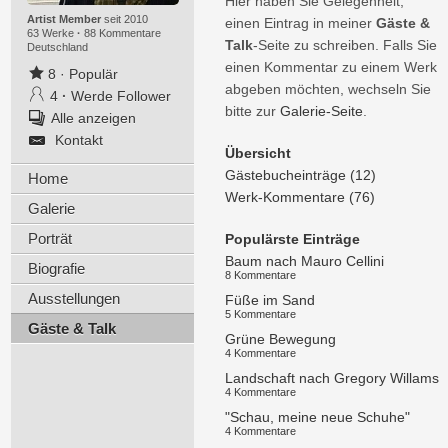
Hier haben Sie Gelegenheit,
Artist Member
seit 2010
einen Eintrag in meiner
Gäste &
63 Werke
·
88 Kommentare
Talk
-Seite zu schreiben. Falls Sie
Deutschland
einen Kommentar zu einem Werk
8
·
Populär
abgeben möchten, wechseln Sie
4
·
Werde Follower
bitte zur
Galerie-Seite
.
Alle anzeigen
Kontakt
Übersicht
Gästebucheinträge (12)
Home
Werk-Kommentare (76)
Galerie
Porträt
Populärste Einträge
Baum nach Mauro Cellini
Biografie
8 Kommentare
Ausstellungen
Füße im Sand
5 Kommentare
Gäste & Talk
Grüne Bewegung
4 Kommentare
Landschaft nach Gregory Willams
4 Kommentare
"Schau, meine neue Schuhe"
4 Kommentare