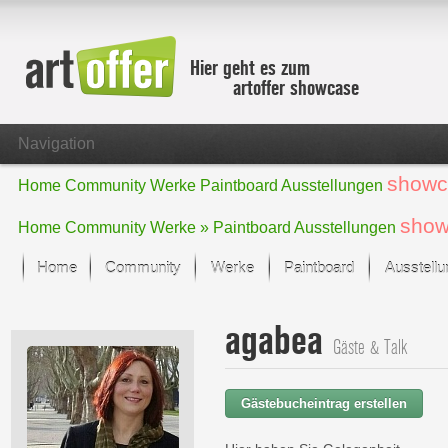
Hier geht es zum
artoffer showcase
Navigation
showc
Home
Community
Werke
Paintboard
Ausstellungen
show
Home
Community
Werke »
Paintboard
Ausstellungen
Home
Community
Werke
Paintboard
Ausstell
Showcase
agabea
Der letzte Monat im Fokus
Gäste & Talk
Alle Fokus-Werke
Standard-Ansicht
Gästebucheintrag erstellen
Fokus-Werke
Neue Werke – Auswahl
Alle neuen Werke