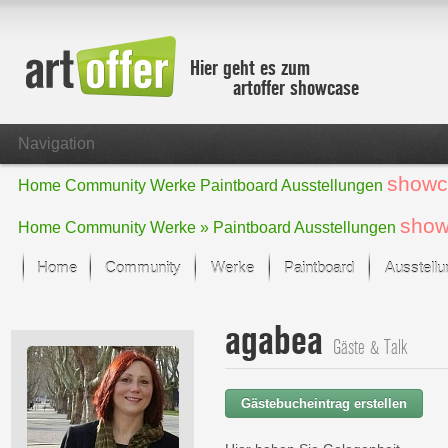
Hier geht es zum
artoffer showcase
Navigation
showc
Home
Community
Werke
Paintboard
Ausstellungen
show
Home
Community
Werke »
Paintboard
Ausstellungen
Home
Community
Werke
Paintboard
Ausstell
Showcase
agabea
Der letzte Monat im Fokus
Gäste & Talk
Alle Fokus-Werke
Standard-Ansicht
Gästebucheintrag erstellen
Fokus-Werke
Neue Werke – Auswahl
Alle neuen Werke