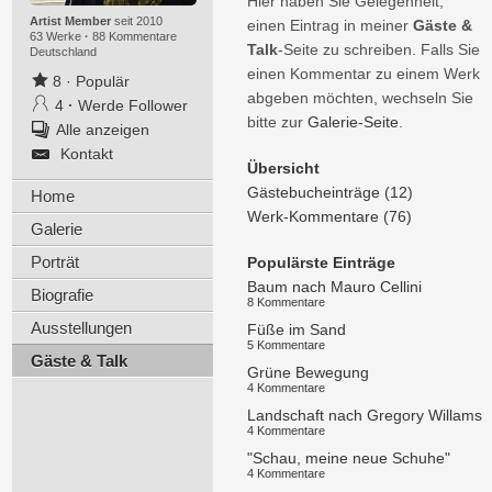
Hier haben Sie Gelegenheit,
Artist Member
seit 2010
einen Eintrag in meiner
Gäste &
63 Werke
·
88 Kommentare
Talk
-Seite zu schreiben. Falls Sie
Deutschland
einen Kommentar zu einem Werk
8
·
Populär
abgeben möchten, wechseln Sie
4
·
Werde Follower
bitte zur
Galerie-Seite
.
Alle anzeigen
Kontakt
Übersicht
Gästebucheinträge (12)
Home
Werk-Kommentare (76)
Galerie
Porträt
Populärste Einträge
Baum nach Mauro Cellini
Biografie
8 Kommentare
Ausstellungen
Füße im Sand
5 Kommentare
Gäste & Talk
Grüne Bewegung
4 Kommentare
Landschaft nach Gregory Willams
4 Kommentare
"Schau, meine neue Schuhe"
4 Kommentare