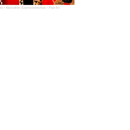
es
·
Abstrakter Expressionismus
·
Pop-Art