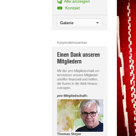
Alle anzeigen
Kontakt
Galerie
Kooperationspartner
Einen Dank unseren
Mitgliedern
Mit der
pro
-Mitgliedschaft un-
terstützen unsere Mitglieder
artoffer
finanziell und helfen,
die Kunst in die Welt hinaus-
zutragen.
pro
-Mitgliedschaft:
Thomas Steyer