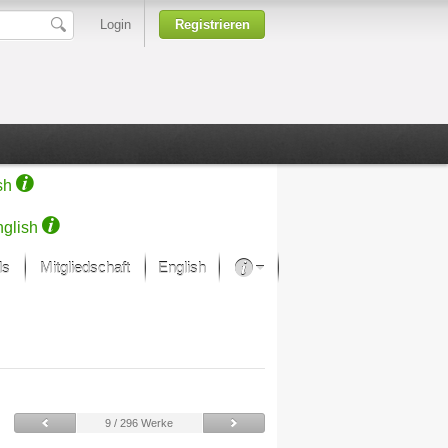
Login
Registrieren
sh
glish
ds
Mitgliedschaft
English
Über unsere Leidenschaft
rprojekt von Samsung
Kunsthäuser
9 / 296 Werke