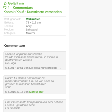
Gefällt mir
4
·
Kommentare
Kontakt/Kauf
·
Kunstkarte versenden
Verfügbarkeit:
Verkäuflich
Grösse:
73 x 118 cm
Technik:
Acryl
Medium:
Leinwand
Kategorie:
Malerei
Kommentare
Speziell -originelle Kunstwerke.
Würde mich sehr freuen wenn Sie mit mir in
Kontakt treten würden.
De Boga
6.3.2017 19:51 von De Boga Kunstprojekte ·
URL
Danke für deinen Kommentar zu
meiner Katzenfrau. Ein Lob von einer so
grossen Kümnstlerin berührt mich
sehr
5.4.2016 21:13 von
Markus Bur
Eine interessante Komposition und sehr schöne
Farben - gefällt mir sehr!
LG Gabriele