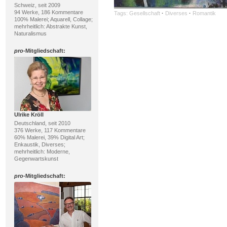
Schweiz, seit 2009
94 Werke, 186 Kommentare
Tags:
Gesellschaft
·
Diverses
·
Romantik
100% Malerei; Aquarell, Collage;
mehrheitlich: Abstrakte Kunst,
Naturalismus
pro
-Mitgliedschaft:
Ulrike Kröll
Deutschland, seit 2010
376 Werke, 117 Kommentare
60% Malerei, 39% Digital Art;
Enkaustik, Diverses;
mehrheitlich: Moderne,
Gegenwartskunst
pro
-Mitgliedschaft: