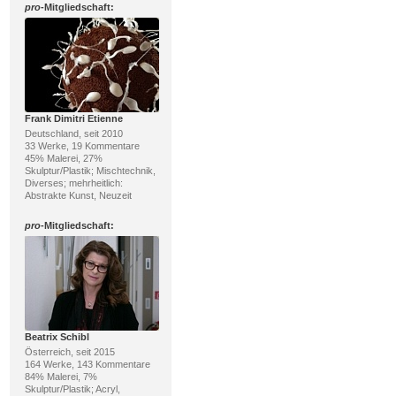
pro
-Mitgliedschaft:
Frank Dimitri Etienne
Deutschland, seit 2010
33 Werke, 19 Kommentare
45% Malerei, 27%
Skulptur/Plastik; Mischtechnik,
Diverses; mehrheitlich:
Abstrakte Kunst, Neuzeit
pro
-Mitgliedschaft:
Beatrix Schibl
Österreich, seit 2015
164 Werke, 143 Kommentare
84% Malerei, 7%
Skulptur/Plastik; Acryl,