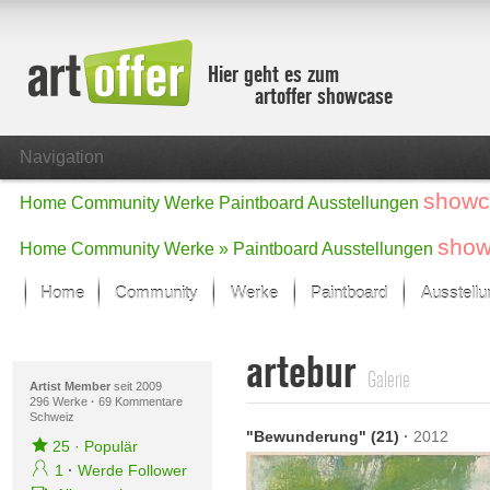
Hier geht es zum
artoffer showcase
Navigation
showc
Home
Community
Werke
Paintboard
Ausstellungen
show
Home
Community
Werke »
Paintboard
Ausstellungen
Home
Community
Werke
Paintboard
Ausstell
Showcase
artebur
Der letzte Monat im Fokus
Galerie
Alle Fokus-Werke
Artist Member
seit 2009
296 Werke
·
69 Kommentare
Schweiz
Standard-Ansicht
"Bewunderung" (21)
·
2012
Fokus-Werke
25
·
Populär
Neue Werke – Auswahl
1
·
Werde Follower
Alle neuen Werke