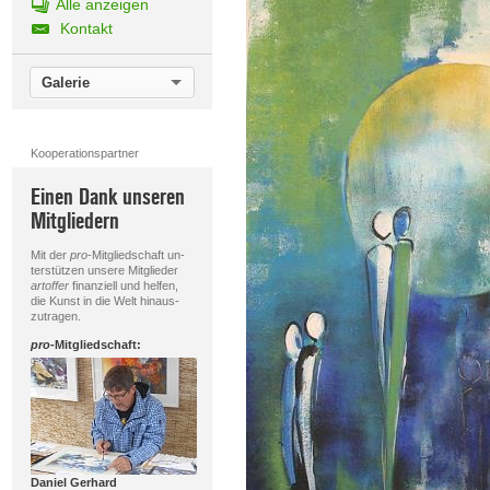
Alle anzeigen
Kontakt
Galerie
Kooperationspartner
Einen Dank unseren
Mitgliedern
Mit der
pro
-Mitgliedschaft un-
terstützen unsere Mitglieder
artoffer
finanziell und helfen,
die Kunst in die Welt hinaus-
zutragen.
pro
-Mitgliedschaft:
Daniel Gerhard