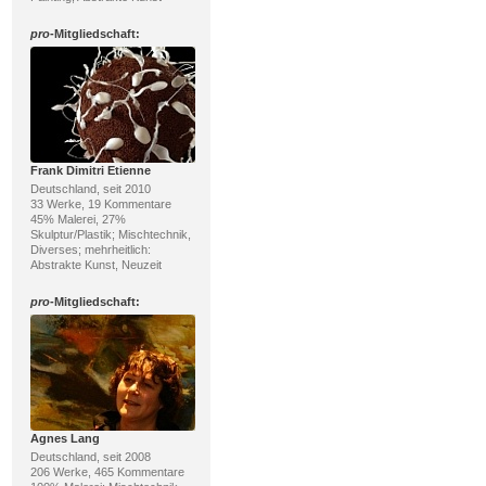
pro
-Mitgliedschaft:
Frank Dimitri Etienne
Deutschland, seit 2010
33 Werke, 19 Kommentare
45% Malerei, 27%
Skulptur/Plastik; Mischtechnik,
Diverses; mehrheitlich:
Abstrakte Kunst, Neuzeit
pro
-Mitgliedschaft:
Agnes Lang
Deutschland, seit 2008
206 Werke, 465 Kommentare