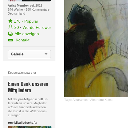
Artist Member
seit 2012
144 Werke
·
180 Kommentare
Deutschland
176
·
Populär
20
·
Werde Follower
Alle anzeigen
Kontakt
Galerie
Kooperationspartner
Einen Dank unseren
Mitgliedern
Mit der
pro
-Mitgliedschaft un-
Tags:
Abstraktes
·
Abstrakte Kunst
terstützen unsere Mitglieder
artoffer
finanziell und helfen,
die Kunst in die Welt hinaus-
zutragen.
pro
-Mitgliedschaft: