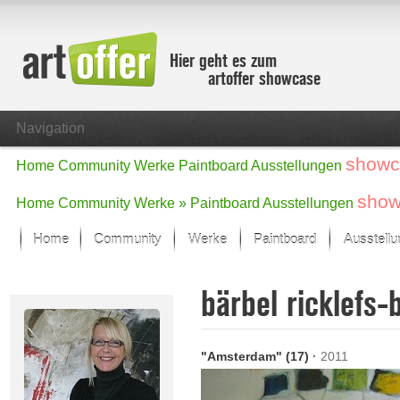
Hier geht es zum
artoffer showcase
Navigation
showc
Home
Community
Werke
Paintboard
Ausstellungen
show
Home
Community
Werke »
Paintboard
Ausstellungen
Home
Community
Werke
Paintboard
Ausstell
Showcase
bärbel ricklefs
Der letzte Monat im Fokus
Alle Fokus-Werke
Standard-Ansicht
"Amsterdam" (17)
·
2011
Fokus-Werke
Neue Werke – Auswahl
Alle neuen Werke