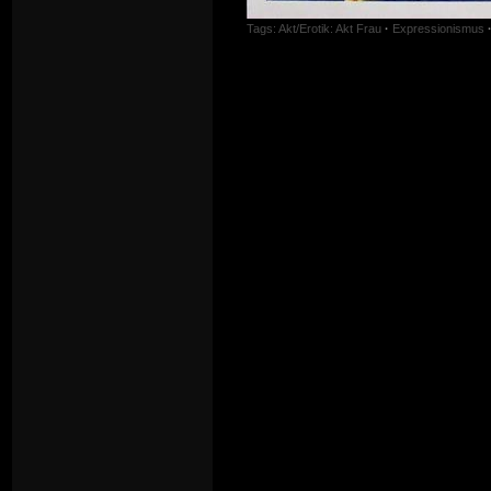
Tags:
Akt/Erotik: Akt Frau
·
Expressionismus