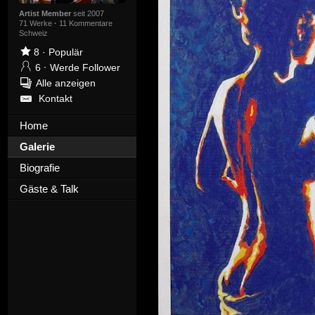
Artist Member
seit 2007
71 Werke
·
11 Kommentare
Schweiz
8
·
Populär
6
·
Werde Follower
Alle anzeigen
Kontakt
Home
Galerie
Biografie
Gäste & Talk