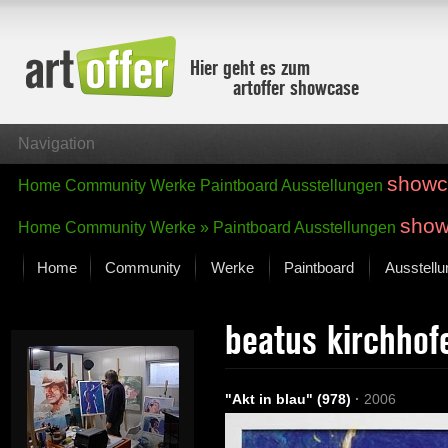
Hier geht es zum
artoffer showcase
Navigation
showc
Home
Community
Werke
Paintboard
Ausstellungen
show
Home
Community
Werke »
Paintboard
Ausstellungen
Home
Community
Werke
Paintboard
Ausstell
Showcase
beatus kirchhof
Der letzte Monat im Fokus
Alle Fokus-Werke
Standard-Ansicht
"Akt in blau" (978)
·
2006
Fokus-Werke
Neue Werke – Auswahl
Alle neuen Werke