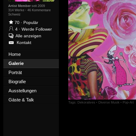
Artist Member
seit 2009
314 Werke
·
46 Kommentare
Schweiz
70
·
Populär
4
·
Werde Follower
Alle anzeigen
Kontakt
Home
Galerie
Porträt
Biografie
Ausstellungen
Gäste & Talk
Tags:
Dekoratives
·
Diverse Musik
·
Pop-Art