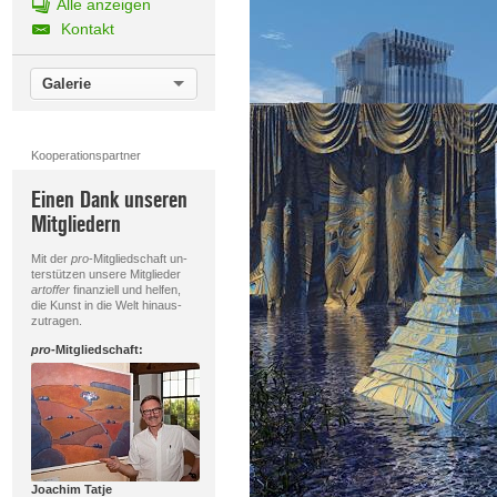
Alle anzeigen
Kontakt
Galerie
Kooperationspartner
Einen Dank unseren
Mitgliedern
Mit der
pro
-Mitgliedschaft un-
terstützen unsere Mitglieder
artoffer
finanziell und helfen,
die Kunst in die Welt hinaus-
zutragen.
pro
-Mitgliedschaft:
Joachim Tatje