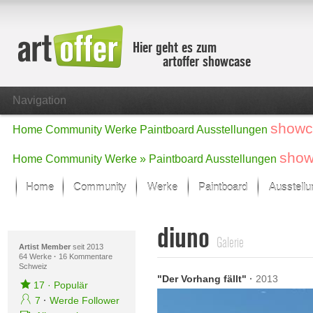
Hier geht es zum
artoffer showcase
Navigation
showc
Home
Community
Werke
Paintboard
Ausstellungen
show
Home
Community
Werke »
Paintboard
Ausstellungen
Home
Community
Werke
Paintboard
Ausstell
Showcase
diuno
Der letzte Monat im Fokus
Galerie
Alle Fokus-Werke
Artist Member
seit 2013
64 Werke
·
16 Kommentare
Schweiz
Standard-Ansicht
"Der Vorhang fällt"
·
2013
Fokus-Werke
17
·
Populär
Neue Werke – Auswahl
7
·
Werde Follower
Alle neuen Werke