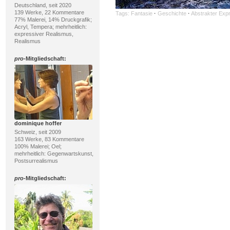
Deutschland, seit 2020
139 Werke, 22 Kommentare
Tags:
Fantasie
·
Geschichte
·
Abstrakter Exp
77% Malerei, 14% Druckgrafik;
Acryl, Tempera; mehrheitlich:
expressiver Realismus,
Realismus
pro
-Mitgliedschaft:
dominique hoffer
Schweiz, seit 2009
163 Werke, 83 Kommentare
100% Malerei; Oel;
mehrheitlich: Gegenwartskunst,
Postsurrealismus
pro
-Mitgliedschaft: