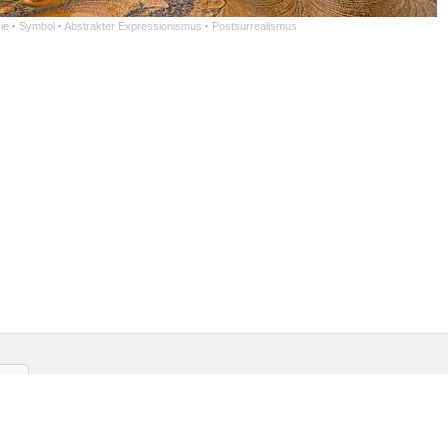
ie
·
Symbol
·
Abstrakter Expressionismus
·
Postsurrealismus
gliedschaft
Kontakt