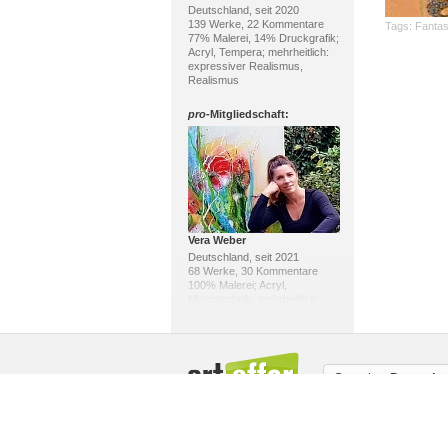
Deutschland, seit 2020
139 Werke, 22 Kommentare
Tags:
Fantas
77% Malerei, 14% Druckgrafik;
Acryl, Tempera; mehrheitlich:
expressiver Realismus,
Realismus
pro
-Mitgliedschaft:
Vera Weber
Deutschland, seit 2021
68 Werke, 30 Kommentare
100% Malerei; Acryl,
Mischtechnik; mehrheitlich:
expressiver Realismus,
Abstrakter Expressionismus
pro
-Mitgliedschaft:
Sprache:
Deutsch
Über uns / Impressum
Copyright
Mit