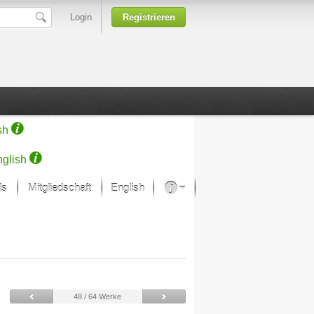
Login
Registrieren
sh
glish
ds
Mitgliedschaft
English
Über unsere Leidenschaft
rprojekt von Samsung
Kunsthäuser
48 / 64 Werke