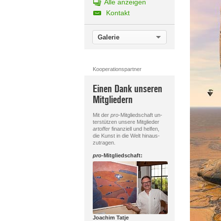
Alle anzeigen
Kontakt
Galerie
Kooperationspartner
Einen Dank unseren
Mitgliedern
Mit der
pro
-Mitgliedschaft un-
terstützen unsere Mitglieder
artoffer
finanziell und helfen,
die Kunst in die Welt hinaus-
zutragen.
pro
-Mitgliedschaft:
Joachim Tatje