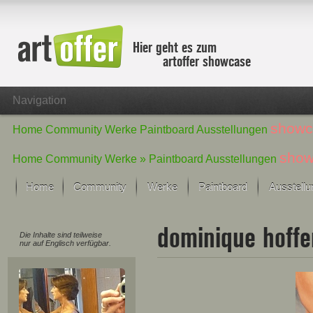
Hier geht es zum
artoffer showcase
Navigation
showc
Home
Community
Werke
Paintboard
Ausstellungen
show
Home
Community
Werke »
Paintboard
Ausstellungen
Home
Community
Werke
Paintboard
Ausstell
Showcase
dominique hoff
Der letzte Monat im Fokus
Die Inhalte sind teilweise
nur auf Englisch verfügbar.
Alle Fokus-Werke
Standard-Ansicht
Fokus-Werke
Neue Werke – Auswahl
Alle neuen Werke