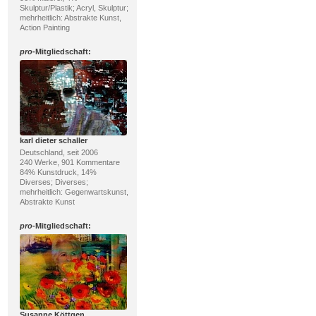
Skulptur/Plastik; Acryl, Skulptur;
mehrheitlich: Abstrakte Kunst,
Action Painting
pro
-Mitgliedschaft:
karl dieter schaller
Deutschland, seit 2006
240 Werke, 901 Kommentare
84% Kunstdruck, 14%
Diverses; Diverses;
mehrheitlich: Gegenwartskunst,
Abstrakte Kunst
pro
-Mitgliedschaft:
Susanne Köttgen