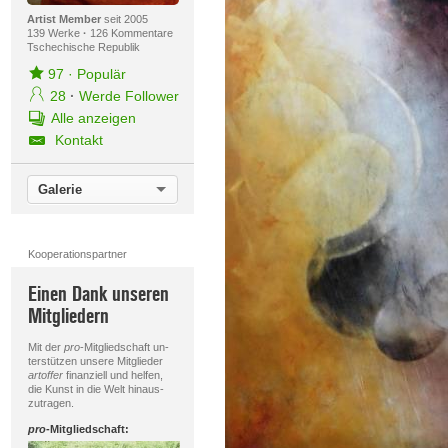
Artist Member
seit 2005
139 Werke
·
126 Kommentare
Tschechische Republik
97
·
Populär
28
·
Werde Follower
Alle anzeigen
Kontakt
Galerie
Kooperationspartner
Einen Dank unseren
Mitgliedern
Mit der
pro
-Mitgliedschaft un-
terstützen unsere Mitglieder
artoffer
finanziell und helfen,
die Kunst in die Welt hinaus-
zutragen.
pro
-Mitgliedschaft: