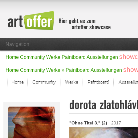
Hier geht es zum
artoffer showcase
Navigation
showc
Home
Community
Werke
Paintboard
Ausstellungen
show
Home
Community
Werke »
Paintboard
Ausstellungen
Home
Community
Werke
Paintboard
Ausstell
Showcase
dorota zlatohlá
Der letzte Monat im Fokus
Alle Fokus-Werke
Standard-Ansicht
"Ohne Titel 3." (2)
·
2017
Fokus-Werke
Neue Werke – Auswahl
Alle neuen Werke