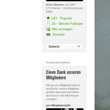
Artist Member
seit 2007
1773 Werke
·
119 Kommentare
Italien
143
·
Populär
24
·
Werde Follower
Alle anzeigen
Kontakt
Galerie
Kooperationspartner
Einen Dank unseren
Mitgliedern
Mit der
pro
-Mitgliedschaft un-
terstützen unsere Mitglieder
artoffer
finanziell und helfen,
die Kunst in die Welt hinaus-
zutragen.
pro
-Mitgliedschaft: