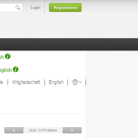
Login
Registrieren
sh
glish
ds
Mitgliedschaft
English
Über unsere Leidenschaft
rprojekt von Samsung
Kunsthäuser
1120 / 1773 Werke