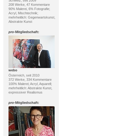
Schweiz, seit 2009
208 Werke, 47 Kommentare
90% Malerei, 6% Fotografie;
Acryl, Mischtechnik;
mehrheitlich: Gegenwartskunst,
Abstrakte Kunst
pro
-Mitgliedschaft:
webo
Österreich, seit 2010
372 Werke, 334 Kommentare
100% Malerei; Acryl, Aquarell;
mehrheitlich: Abstrakte Kunst,
expressiver Realismus
pro
-Mitgliedschaft: