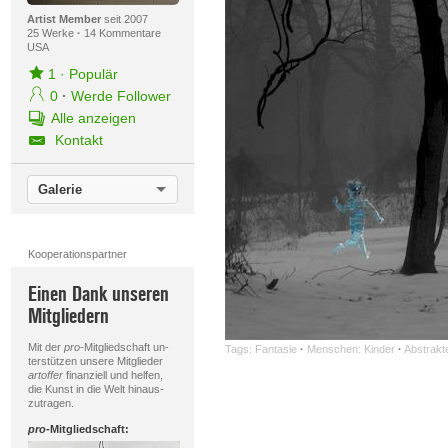
Artist Member
seit 2007
25 Werke
·
14 Kommentare
USA
1
·
Populär
0
·
Werde Follower
Alle anzeigen
Kontakt
Galerie
Kooperationspartner
Einen Dank unseren
Mitgliedern
Mit der
pro
-Mitgliedschaft un-
Tags:
Fantasie
·
Menschen: Kinder
·
Abstrakt
terstützen unsere Mitglieder
artoffer
finanziell und helfen,
die Kunst in die Welt hinaus-
zutragen.
pro
-Mitgliedschaft: