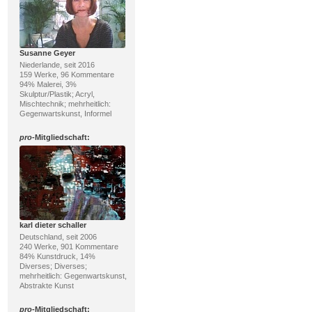
Susanne Geyer
Niederlande, seit 2016
159 Werke, 96 Kommentare
94% Malerei, 3%
Skulptur/Plastik; Acryl,
Mischtechnik; mehrheitlich:
Gegenwartskunst, Informel
pro
-Mitgliedschaft:
karl dieter schaller
Deutschland, seit 2006
240 Werke, 901 Kommentare
84% Kunstdruck, 14%
Diverses; Diverses;
mehrheitlich: Gegenwartskunst,
Abstrakte Kunst
pro
-Mitgliedschaft: