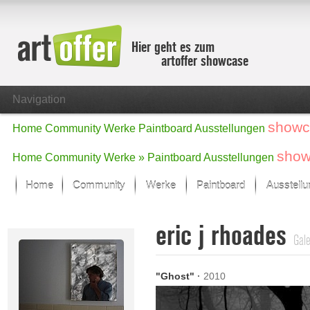
Hier geht es zum
artoffer showcase
Navigation
showc
Home
Community
Werke
Paintboard
Ausstellungen
show
Home
Community
Werke »
Paintboard
Ausstellungen
Home
Community
Werke
Paintboard
Ausstell
Showcase
eric j rhoades
Der letzte Monat im Fokus
Gale
Alle Fokus-Werke
Standard-Ansicht
"Ghost"
·
2010
Fokus-Werke
Neue Werke – Auswahl
Alle neuen Werke