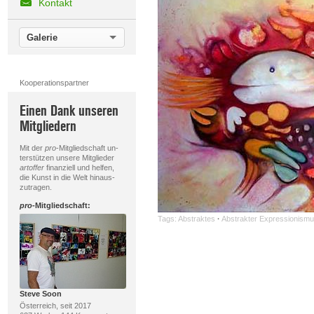
Kontakt
Galerie
Kooperationspartner
Einen Dank unseren
Mitgliedern
Mit der
pro
-Mitgliedschaft un-
terstützen unsere Mitglieder
artoffer
finanziell und helfen,
die Kunst in die Welt hinaus-
zutragen.
pro
-Mitgliedschaft:
Tags:
Abstraktes
·
Abstrakter Expressionism
Steve Soon
Österreich, seit 2017