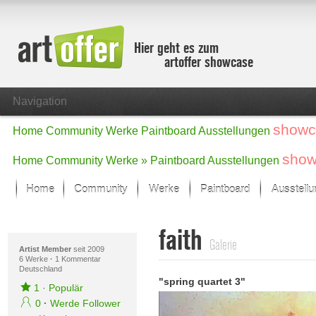
Hier geht es zum
artoffer showcase
Navigation
showc
Home
Community
Werke
Paintboard
Ausstellungen
show
Home
Community
Werke »
Paintboard
Ausstellungen
Home
Community
Werke
Paintboard
Ausstell
Showcase
faith
Der letzte Monat im Fokus
Galerie
Alle Fokus-Werke
Artist Member
seit 2009
6 Werke
·
1 Kommentar
Deutschland
Standard-Ansicht
"spring quartet 3"
Fokus-Werke
1
·
Populär
Neue Werke – Auswahl
0
·
Werde Follower
Alle neuen Werke