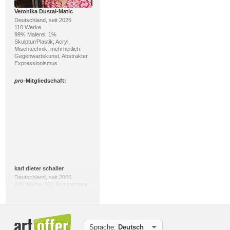
Veronika Dustal-Matic
Deutschland, seit 2026
110 Werke
99% Malerei, 1%
Skulptur/Plastik; Acryl,
Mischtechnik; mehrheitlich:
Gegenwartskunst, Abstrakter
Expressionismus
pro
-Mitgliedschaft:
karl dieter schaller
Deutschland, seit 2006
240 Werke, 901 Kommentare
84% Kunstdruck, 14%
Diverses; Diverses;
mehrheitlich: Gegenwartskunst,
Abstrakte Kunst
Sprache:
Deutsch