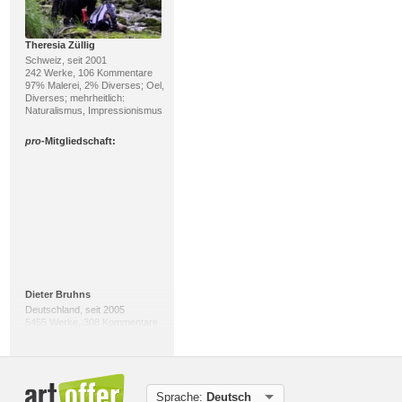
Theresia Züllig
Schweiz, seit 2001
242 Werke, 106 Kommentare
97% Malerei, 2% Diverses; Oel,
Diverses; mehrheitlich:
Naturalismus, Impressionismus
pro
-Mitgliedschaft:
Dieter Bruhns
Deutschland, seit 2005
5455 Werke, 308 Kommentare
100% Digital Art, 0% Malerei;
Collage, Diverses; mehrheitlich:
Abstrakte Kunst,
Gegenwartskunst
Sprache:
Deutsch