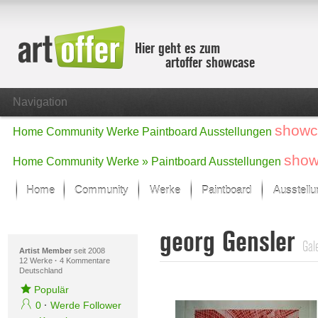
Hier geht es zum
artoffer showcase
Navigation
showc
Home
Community
Werke
Paintboard
Ausstellungen
show
Home
Community
Werke »
Paintboard
Ausstellungen
Home
Community
Werke
Paintboard
Ausstell
Showcase
georg Gensler
Der letzte Monat im Fokus
Gale
Alle Fokus-Werke
Artist Member
seit 2008
12 Werke
·
4 Kommentare
Deutschland
Standard-Ansicht
Fokus-Werke
Populär
Neue Werke – Auswahl
0
·
Werde Follower
Alle neuen Werke