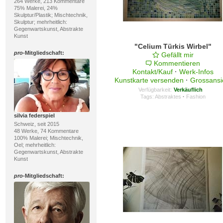
264 Werke, 213 Kommentare
75% Malerei, 24%
Skulptur/Plastik; Mischtechnik,
Skulptur; mehrheitlich:
Gegenwartskunst, Abstrakte
Kunst
"Celium Türkis Wirbel"
pro
-Mitgliedschaft:
Gefällt mir
Kommentieren
Kontakt/Kauf
·
Werk-Infos
Kunstkarte versenden
·
Grossansi
Verfügbarkeit:
Verkäuflich
Tags:
Abstraktes
·
Fashion
silvia federspiel
Schweiz, seit 2015
48 Werke, 74 Kommentare
100% Malerei; Mischtechnik,
Oel; mehrheitlich:
Gegenwartskunst, Abstrakte
Kunst
pro
-Mitgliedschaft: