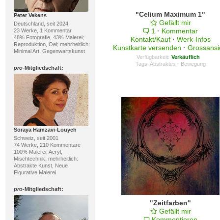
"Celium Maximum 1"
Peter Vekens
Gefällt mir
Deutschland, seit 2024
1
·
Kommentar
23 Werke, 1 Kommentar
48% Fotografie, 43% Malerei;
Kontakt/Kauf
·
Werk-Infos
Reproduktion, Oel; mehrheitlich:
Kunstkarte versenden
·
Grossansi
Minimal Art, Gegenwartskunst
Verfügbarkeit:
Verkäuflich
Tags:
Abstraktes
·
Bewegung
pro
-Mitgliedschaft:
Soraya Hamzavi-Louyeh
Schweiz, seit 2001
74 Werke, 210 Kommentare
100% Malerei; Acryl,
Mischtechnik; mehrheitlich:
Abstrakte Kunst, Neue
Figurative Malerei
pro
-Mitgliedschaft:
"Zeitfarben"
Gefällt mir
Kommentieren