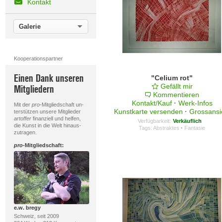
Kontakt
Galerie
Kooperationspartner
Einen Dank unseren
"Celium rot"
Gefällt mir
Mitgliedern
Kommentieren
Kontakt/Kauf
·
Werk-Infos
Mit der
pro
-Mitgliedschaft un-
Kunstkarte versenden
·
Grossansi
terstützen unsere Mitglieder
artoffer
finanziell und helfen,
Verfügbarkeit:
Verkäuflich
die Kunst in die Welt hinaus-
Tags:
Abstraktes
·
Fantasie
zutragen.
pro
-Mitgliedschaft:
e.w. bregy
Schweiz, seit 2009