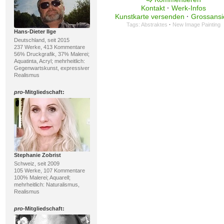
Kontakt
·
Werk-Infos
Kunstkarte versenden
·
Grossansi
Tags:
Abstraktes
·
New Image Painting
Hans-Dieter Ilge
Deutschland, seit 2015
237 Werke, 413 Kommentare
56% Druckgrafik, 37% Malerei;
Aquatinta, Acryl; mehrheitlich:
Gegenwartskunst, expressiver
Realismus
pro
-Mitgliedschaft:
Stephanie Zobrist
Schweiz, seit 2009
105 Werke, 107 Kommentare
100% Malerei; Aquarell;
mehrheitlich: Naturalismus,
Realismus
pro
-Mitgliedschaft: