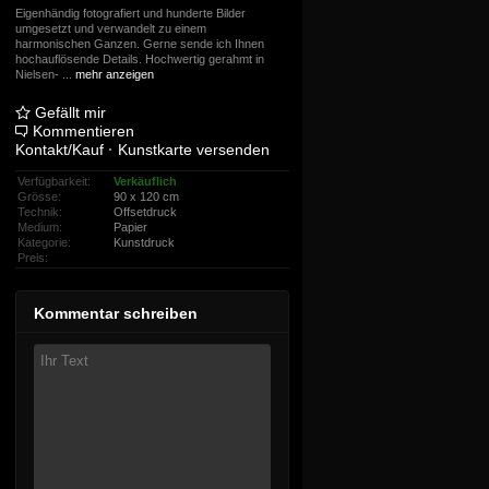
Eigenhändig fotografiert und hunderte Bilder
umgesetzt und verwandelt zu einem
harmonischen Ganzen. Gerne sende ich Ihnen
hochauflösende Details. Hochwertig gerahmt in
Nielsen-
...
mehr anzeigen
Gefällt mir
Kommentieren
Kontakt/Kauf
·
Kunstkarte versenden
Verfügbarkeit:
Verkäuflich
Grösse:
90 x 120 cm
Technik:
Offsetdruck
Medium:
Papier
Kategorie:
Kunstdruck
Preis:
Kommentar schreiben