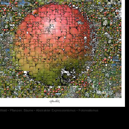
 Wald
·
Pflanzen: Bäume
·
Abstrakter Expressionismus
·
Fotorealismus