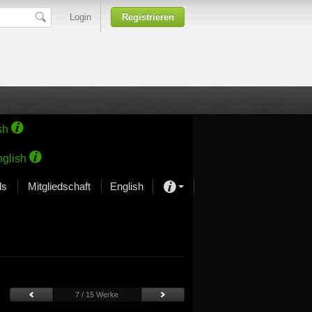
Login
Registrieren
sh
glish
ds
Mitgliedschaft
English
Über unsere Leidenschaft
rprojekt von Samsung
Kunsthäuser
7 / 15 Werke