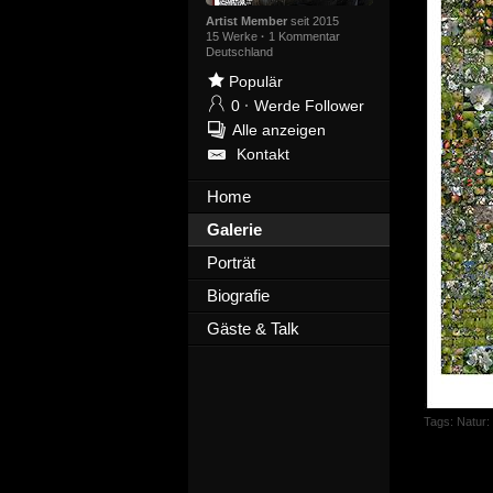
Artist Member
seit 2015
15 Werke
·
1 Kommentar
Deutschland
Populär
0
·
Werde Follower
Alle anzeigen
Kontakt
Home
Galerie
Porträt
Biografie
Gäste & Talk
Tags:
Natur: