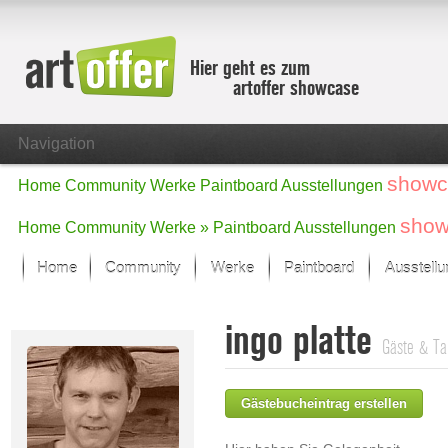
Hier geht es zum
artoffer showcase
Navigation
showc
Home
Community
Werke
Paintboard
Ausstellungen
show
Home
Community
Werke »
Paintboard
Ausstellungen
Home
Community
Werke
Paintboard
Ausstell
Showcase
ingo platte
Der letzte Monat im Fokus
Gäste & Ta
Alle Fokus-Werke
Standard-Ansicht
Gästebucheintrag erstellen
Fokus-Werke
Neue Werke – Auswahl
Alle neuen Werke