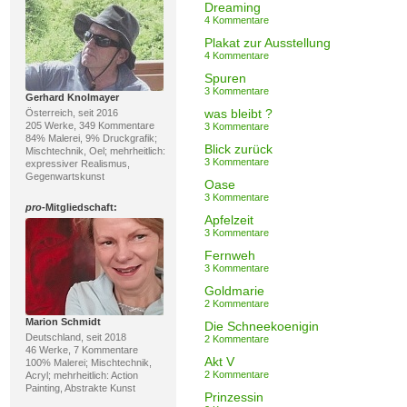
Dreaming
4 Kommentare
Plakat zur Ausstellung
4 Kommentare
Spuren
3 Kommentare
Gerhard Knolmayer
was bleibt ?
Österreich, seit 2016
205 Werke, 349 Kommentare
3 Kommentare
84% Malerei, 9% Druckgrafik;
Blick zurück
Mischtechnik, Oel; mehrheitlich:
3 Kommentare
expressiver Realismus,
Gegenwartskunst
Oase
3 Kommentare
pro
-Mitgliedschaft:
Apfelzeit
3 Kommentare
Fernweh
3 Kommentare
Goldmarie
2 Kommentare
Marion Schmidt
Die Schneekoenigin
Deutschland, seit 2018
2 Kommentare
46 Werke, 7 Kommentare
Akt V
100% Malerei; Mischtechnik,
2 Kommentare
Acryl; mehrheitlich: Action
Painting, Abstrakte Kunst
Prinzessin