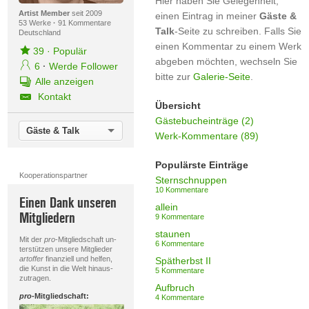
Hier haben Sie Gelegenheit,
Artist Member
seit 2009
einen Eintrag in meiner
Gäste &
53 Werke
·
91 Kommentare
Talk
-Seite zu schreiben. Falls Sie
Deutschland
einen Kommentar zu einem Werk
39
·
Populär
abgeben möchten, wechseln Sie
6
·
Werde Follower
bitte zur
Galerie-Seite
.
Alle anzeigen
Kontakt
Übersicht
Gästebucheinträge (2)
Gäste & Talk
Werk-Kommentare (89)
Populärste Einträge
Kooperationspartner
Sternschnuppen
10 Kommentare
Einen Dank unseren
allein
Mitgliedern
9 Kommentare
staunen
Mit der
pro
-Mitgliedschaft un-
6 Kommentare
terstützen unsere Mitglieder
artoffer
finanziell und helfen,
Spätherbst II
die Kunst in die Welt hinaus-
5 Kommentare
zutragen.
Aufbruch
pro
-Mitgliedschaft:
4 Kommentare