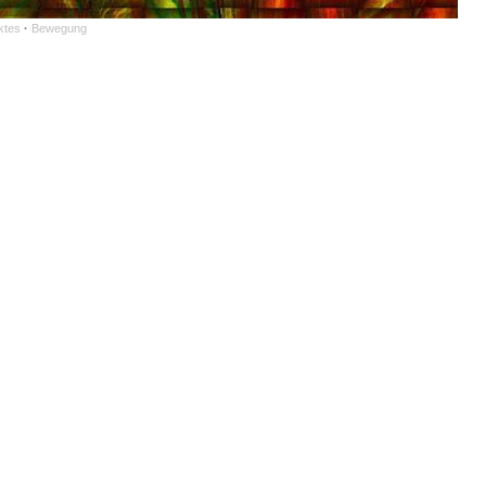
ktes
·
Bewegung