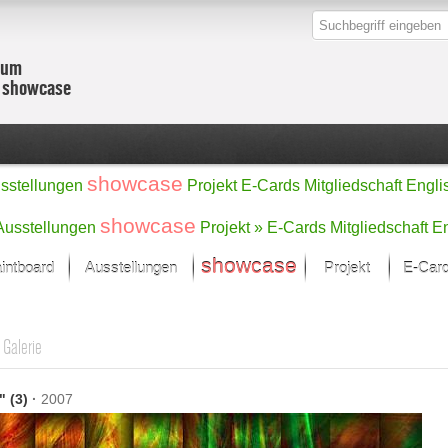
zum
r showcase
showcase
sstellungen
Projekt
E-Cards
Mitgliedschaft
Engli
showcase
Ausstellungen
Projekt »
E-Cards
Mitgliedschaft
En
showcase
intboard
Ausstellungen
Projekt
E-Car
Kunst Raum
Kategorien
o
onat im Fokus
Ein Künstlerförde
Malerei
Galerie
Werke
Skulptur/Plastik
Zeichnung
sicht
Digital Art
" (3)
·
2007
e
Grafik
– Auswahl
Fotografie
erke