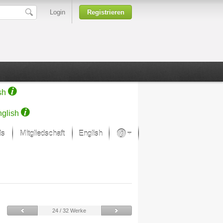
Login
Registrieren
sh
glish
ds
Mitgliedschaft
English
Über unsere Leidenschaft
rprojekt von Samsung
Kunsthäuser
24 / 32 Werke