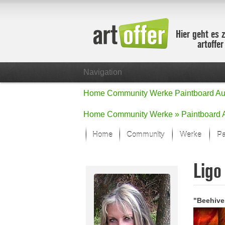
Hier geht es 
artoffe
Navigation
Home
Community
Werke
Paintboard
Au
Home
Community
Werke »
Paintboard
Home
Community
Werke
Pa
Showcase
Lig
Der letzte M
Alle Fokus-
Standard-An
"Beehive
Fokus-Werk
Neue Werke 
Alle neuen W