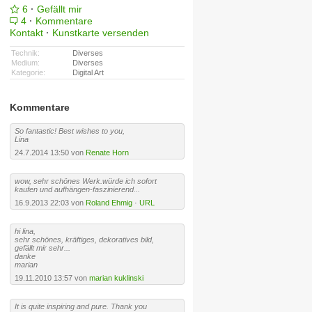
6
·
Gefällt mir
4
·
Kommentare
Kontakt
·
Kunstkarte versenden
Technik:
Diverses
Medium:
Diverses
Kategorie:
Digital Art
Kommentare
So fantastic! Best wishes to you,
Lina
24.7.2014 13:50 von
Renate Horn
wow, sehr schönes Werk.würde ich sofort
kaufen und aufhängen-faszinierend...
16.9.2013 22:03 von
Roland Ehmig
·
URL
hi lina,
sehr schönes, kräftiges, dekoratives bild,
gefällt mir sehr...
danke
marian
19.11.2010 13:57 von
marian kuklinski
It is quite inspiring and pure. Thank you