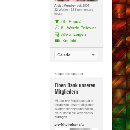
Artist Member
seit 2007
32 Werke
·
33 Kommentare
Israel
28
·
Populär
8
·
Werde Follower
Alle anzeigen
Kontakt
Galerie
Kooperationspartner
Einen Dank unseren
Mitgliedern
Mit der
pro
-Mitgliedschaft un-
terstützen unsere Mitglieder
artoffer
finanziell und helfen,
die Kunst in die Welt hinaus-
zutragen.
pro
-Mitgliedschaft: