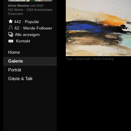
Artist Member
seit 2010
416 Werke
·
1304 Kommentare
Österreich
442
·
Populär
62
·
Werde Follower
Alle anzeigen
Kontakt
Home
Tags:
Landschaft
·
Action Painting
Galerie
Porträt
Gäste & Talk