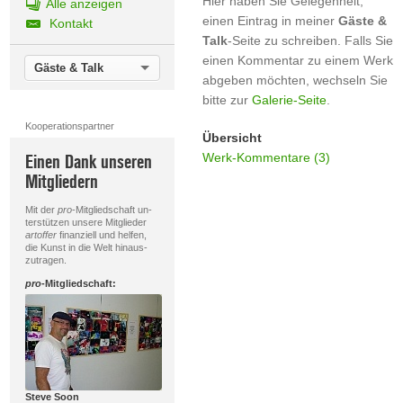
Hier haben Sie Gelegenheit,
Alle anzeigen
einen Eintrag in meiner
Gäste &
Kontakt
Talk
-Seite zu schreiben. Falls Sie
einen Kommentar zu einem Werk
Gäste & Talk
abgeben möchten, wechseln Sie
bitte zur
Galerie-Seite
.
Kooperationspartner
Übersicht
Werk-Kommentare (3)
Einen Dank unseren
Mitgliedern
Mit der
pro
-Mitgliedschaft un-
terstützen unsere Mitglieder
artoffer
finanziell und helfen,
die Kunst in die Welt hinaus-
zutragen.
pro
-Mitgliedschaft:
Steve Soon