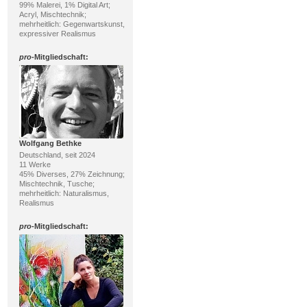
99% Malerei, 1% Digital Art;
Acryl, Mischtechnik;
mehrheitlich: Gegenwartskunst,
expressiver Realismus
pro
-Mitgliedschaft:
Wolfgang Bethke
Deutschland, seit 2024
11 Werke
45% Diverses, 27% Zeichnung;
Mischtechnik, Tusche;
mehrheitlich: Naturalismus,
Realismus
pro
-Mitgliedschaft: