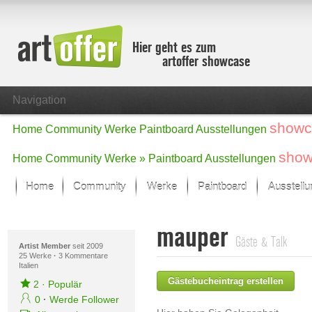
Hier geht es zum
artoffer showcase
Navigation
showc
Home
Community
Werke
Paintboard
Ausstellungen
show
Home
Community
Werke »
Paintboard
Ausstellungen
Home
Community
Werke
Paintboard
Ausstell
Showcase
mauper
Der letzte Monat im Fokus
Gäste & Talk
Alle Fokus-Werke
Artist Member
seit 2009
25 Werke
·
3 Kommentare
Italien
Standard-Ansicht
Gästebucheintrag erstellen
Fokus-Werke
2
·
Populär
Neue Werke – Auswahl
0
·
Werde Follower
Alle neuen Werke