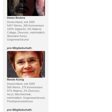
Dieter Bruhns
Deutschland, seit 2005
5457 Werke, 308 Kommentare
100% Digital Art, 0% Malerei;
Collage, Diverses; mehrheitlich:
Abstrakte Kunst,
Gegenwartskunst
pro
-Mitgliedschaft:
Renée König
Deutschland, seit 2009
566 Werke, 276 Kommentare
97% Malerei, 2% Diverses;
Acryl, Mischtechnik;
mehrheitlich: Gegenwartskunst,
Postimpressionismus
pro
-Mitgliedschaft: