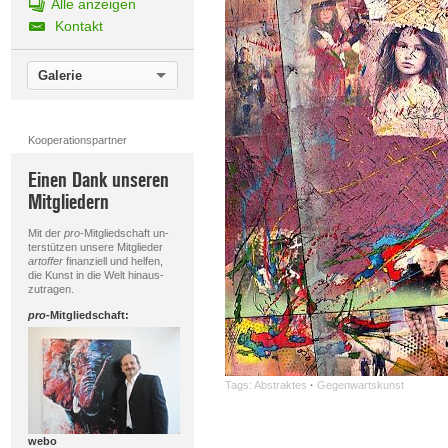
Alle anzeigen
Kontakt
Galerie
Kooperationspartner
Einen Dank unseren
Mitgliedern
Mit der
pro
-Mitgliedschaft un-
terstützen unsere Mitglieder
artoffer
finanziell und helfen,
die Kunst in die Welt hinaus-
zutragen.
pro
-Mitgliedschaft:
Tags:
Abstraktes
·
Gegenwartskunst
webo