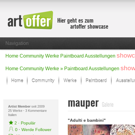
Hier geht es zum
artoffer showcase
Navigation
showc
Home
Community
Werke
Paintboard
Ausstellungen
show
Home
Community
Werke »
Paintboard
Ausstellungen
Home
Community
Werke
Paintboard
Ausstell
Showcase
mauper
Der letzte Monat im Fokus
Galerie
Alle Fokus-Werke
Artist Member
seit 2009
25 Werke
·
3 Kommentare
Italien
Standard-Ansicht
"Adulti e bambini"
Fokus-Werke
2
·
Populär
Neue Werke – Auswahl
0
·
Werde Follower
Alle neuen Werke