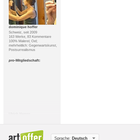
dominique hoffer
Schweiz, seit 2009
163 Werke, 83 Kommentare
100% Malerei; Oel;
mehrheitlich: Gegenwartskunst,
Postsurrealismus
pro
-Mitgliedschaft:
Ulrich Herren
Schweiz, seit 2017
314 Werke, 5 Kommentare
91% Malerei, 8%
Skulptur/Plastik; Acryl,
Mischtechnik; mehrheitlich:
Sprache:
Deutsch