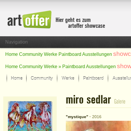
Hier geht es zum
artoffer showcase
Navigation
showc
Home
Community
Werke
Paintboard
Ausstellungen
show
Home
Community
Werke »
Paintboard
Ausstellungen
Home
Community
Werke
Paintboard
Ausstell
Showcase
miro sedlar
Der letzte Monat im Fokus
Galerie
Alle Fokus-Werke
Standard-Ansicht
"mystique"
·
2016
Fokus-Werke
Neue Werke – Auswahl
Alle neuen Werke