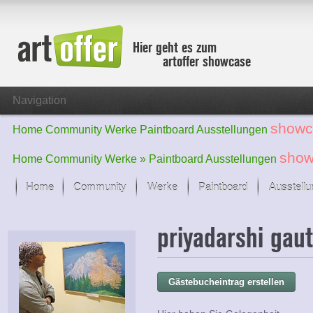
Hier geht es zum
artoffer showcase
Navigation
showc
Home
Community
Werke
Paintboard
Ausstellungen
show
Home
Community
Werke »
Paintboard
Ausstellungen
Home
Community
Werke
Paintboard
Ausstell
Showcase
priyadarshi ga
Der letzte Monat im Fokus
Alle Fokus-Werke
Standard-Ansicht
Gästebucheintrag erstellen
Fokus-Werke
Neue Werke – Auswahl
Alle neuen Werke