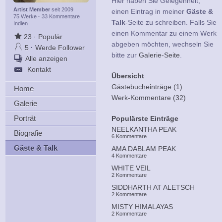
Hier haben Sie Gelegenheit,
Artist Member
seit 2009
einen Eintrag in meiner
Gäste &
75 Werke
·
33 Kommentare
Talk
-Seite zu schreiben. Falls Sie
Indien
einen Kommentar zu einem Werk
23
·
Populär
abgeben möchten, wechseln Sie
5
·
Werde Follower
bitte zur
Galerie-Seite
.
Alle anzeigen
Kontakt
Übersicht
Gästebucheinträge (1)
Home
Werk-Kommentare (32)
Galerie
Porträt
Populärste Einträge
NEELKANTHA PEAK
Biografie
6 Kommentare
Gäste & Talk
AMA DABLAM PEAK
4 Kommentare
WHITE VEIL
2 Kommentare
SIDDHARTH AT ALETSCH
2 Kommentare
MISTY HIMALAYAS
2 Kommentare