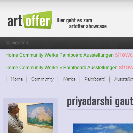
Hier geht es zum
artoffer showcase
Navigation
showc
Home
Community
Werke
Paintboard
Ausstellungen
show
Home
Community
Werke »
Paintboard
Ausstellungen
Home
Community
Werke
Paintboard
Ausstell
Showcase
priyadarshi ga
Der letzte Monat im Fokus
Alle Fokus-Werke
Standard-Ansicht
Fokus-Werke
Neue Werke – Auswahl
Alle neuen Werke