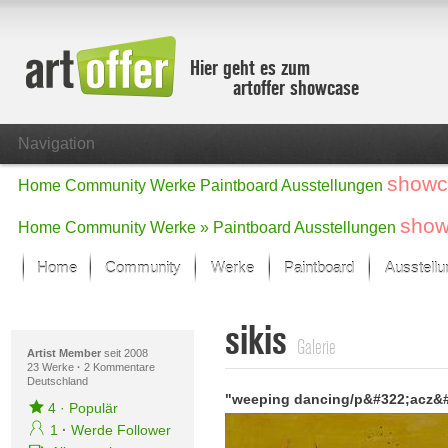
Hier geht es zum
artoffer showcase
Navigation
showc
Home
Community
Werke
Paintboard
Ausstellungen
show
Home
Community
Werke »
Paintboard
Ausstellungen
Home
Community
Werke
Paintboard
Ausstell
Showcase
sikis
Der letzte Monat im Fokus
Galerie
Alle Fokus-Werke
Artist Member
seit 2008
23 Werke
·
2 Kommentare
Deutschland
Standard-Ansicht
Fokus-Werke
4
·
Populär
Neue Werke – Auswahl
1
·
Werde Follower
Alle neuen Werke