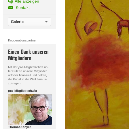
Alle anzeigen
Kontakt
Galerie
Kooperationspartner
Einen Dank unseren
Mitgliedern
Mit der
pro
-Mitgliedschaft un-
terstützen unsere Mitglieder
artoffer
finanziell und helfen,
die Kunst in die Welt hinaus-
zutragen.
pro
-Mitgliedschaft:
Thomas Steyer