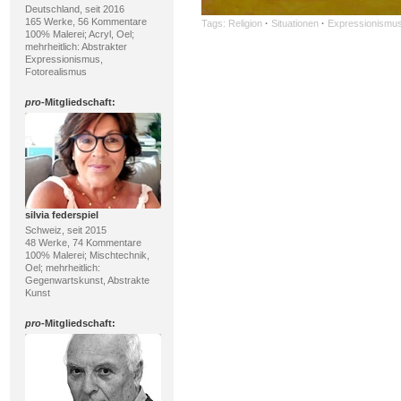
Deutschland, seit 2016
165 Werke, 56 Kommentare
Tags:
Religion
·
Situationen
·
Expressionismu
100% Malerei; Acryl, Oel;
mehrheitlich: Abstrakter
Expressionismus,
Fotorealismus
pro
-Mitgliedschaft:
silvia federspiel
Schweiz, seit 2015
48 Werke, 74 Kommentare
100% Malerei; Mischtechnik,
Oel; mehrheitlich:
Gegenwartskunst, Abstrakte
Kunst
pro
-Mitgliedschaft: