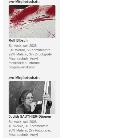
pro
-Mitgliedschaft:
Rolf Blösch
Schweiz, seit 2026
515 Werke, 58 Kommentare
92% Malerei, 3% Druckgrafik;
Mischtechnik, Acryl;
mehrheitlich: Informel,
Gegenwartskunst
pro
-Mitgliedschaft:
Judith SAUTHIER-Däppen
Schweiz, seit 2006
40 Werke, 31 Kommentare
98% Malerei, 2% Fotografie;
Mischtechnik, Acryl;