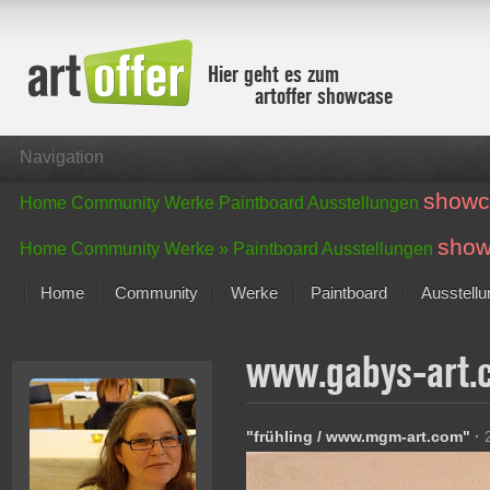
Hier geht es zum
artoffer showcase
Navigation
showc
Home
Community
Werke
Paintboard
Ausstellungen
show
Home
Community
Werke »
Paintboard
Ausstellungen
Home
Community
Werke
Paintboard
Ausstell
Showcase
www.gabys-art
Der letzte Monat im Fokus
Alle Fokus-Werke
Standard-Ansicht
"frühling / www.mgm-art.com"
·
Fokus-Werke
Neue Werke – Auswahl
Alle neuen Werke