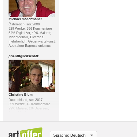
Michael Maderthaner
Österreich, seit 2008
829 Werke, 356 Kommentare
54% Digital Art, 40% Malerei;
Mischtechnik, Diverses;
mehrheitlich: Gegenwartskunst,
Abstrakter Expressionismus
pro
-Mitgliedschaft:
Christine Blum
Deutschland, seit 2017
399 Werke, 42 Kommentare
99% Malerei, 1% Diverses;
Acryl, Mischtechnik;
mehrheitlich: Abstrakte Kunst
pro
-Mitgliedschaft:
Sprache:
Deutsch