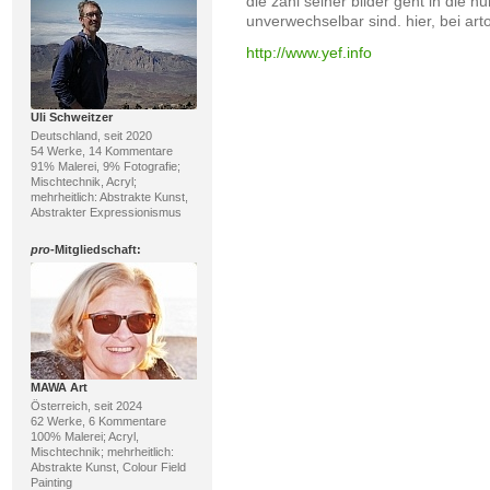
die zahl seiner bilder geht in die h
unverwechselbar sind. hier, bei ar
http://www.yef.info
Uli Schweitzer
Deutschland, seit 2020
54 Werke, 14 Kommentare
91% Malerei, 9% Fotografie;
Mischtechnik, Acryl;
mehrheitlich: Abstrakte Kunst,
Abstrakter Expressionismus
pro
-Mitgliedschaft:
MAWA Art
Österreich, seit 2024
62 Werke, 6 Kommentare
100% Malerei; Acryl,
Mischtechnik; mehrheitlich:
Abstrakte Kunst, Colour Field
Painting