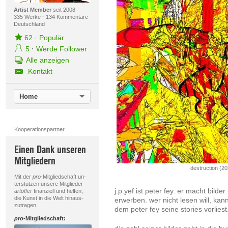
Artist Member
seit 2008
335 Werke
·
134 Kommentare
Deutschland
62
·
Populär
5
·
Werde Follower
Alle anzeigen
Kontakt
Home
Kooperationspartner
Einen Dank unseren
Mitgliedern
destruction (2
Mit der
pro
-Mitgliedschaft un-
terstützen unsere Mitglieder
j.p.yef ist peter fey. er macht bild
artoffer
finanziell und helfen,
die Kunst in die Welt hinaus-
erwerben. wer nicht lesen will, kan
zutragen.
dem peter fey seine stories vorliest
pro
-Mitgliedschaft: