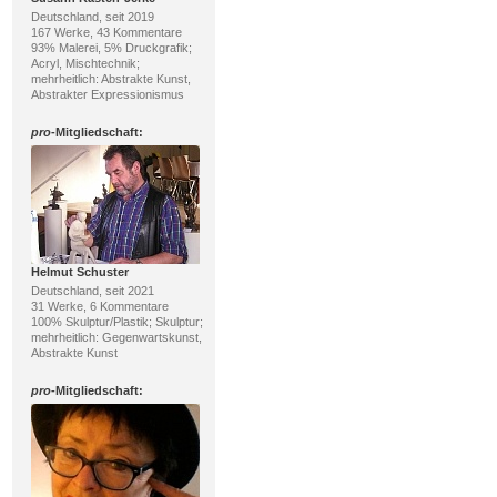
Deutschland, seit 2019
167 Werke, 43 Kommentare
93% Malerei, 5% Druckgrafik;
Acryl, Mischtechnik;
mehrheitlich: Abstrakte Kunst,
Abstrakter Expressionismus
pro
-Mitgliedschaft:
Helmut Schuster
Deutschland, seit 2021
31 Werke, 6 Kommentare
100% Skulptur/Plastik; Skulptur;
mehrheitlich: Gegenwartskunst,
Abstrakte Kunst
pro
-Mitgliedschaft: