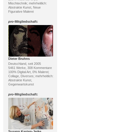
Mischtechnik; mehrheitlich:
Abstrakte Kunst, Neue
Figurative Malerei
pro
-Mitgliedschaft:
Dieter Bruhns
Deutschland, seit 2005
5461 Werke, 308 Kommentare
100% Digital Art, 0% Malerei;
Collage, Diverses; mehrheitlich:
Abstrakte Kunst,
Gegenwartskunst
pro
-Mitgliedschaft:
Susann Kasten-Jerke