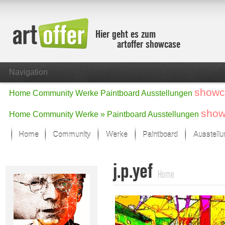
Hier geht es zum
artoffer showcase
Navigation
showc
Home
Community
Werke
Paintboard
Ausstellungen
show
Home
Community
Werke »
Paintboard
Ausstellungen
Home
Community
Werke
Paintboard
Ausstell
Showcase
j.p.yef
Der letzte Monat im Fokus
Home
Alle Fokus-Werke
Standard-Ansicht
Fokus-Werke
Neue Werke – Auswahl
Alle neuen Werke